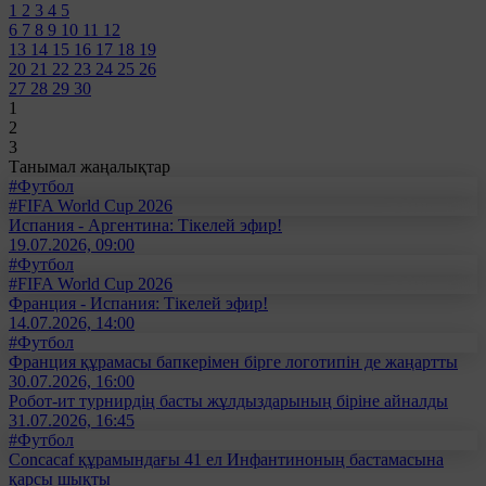
1
2
3
4
5
6
7
8
9
10
11
12
13
14
15
16
17
18
19
20
21
22
23
24
25
26
27
28
29
30
1
2
3
Танымал жаңалықтар
#Футбол
#FIFA World Cup 2026
Испания - Аргентина: Тікелей эфир!
19.07.2026, 09:00
#Футбол
#FIFA World Cup 2026
Франция - Испания: Тікелей эфир!
14.07.2026, 14:00
#Футбол
Франция құрамасы бапкерімен бірге логотипін де жаңартты
30.07.2026, 16:00
Робот-ит турнирдің басты жұлдыздарының біріне айналды
31.07.2026, 16:45
#Футбол
Concacaf құрамындағы 41 ел Инфантиноның бастамасына
қарсы шықты