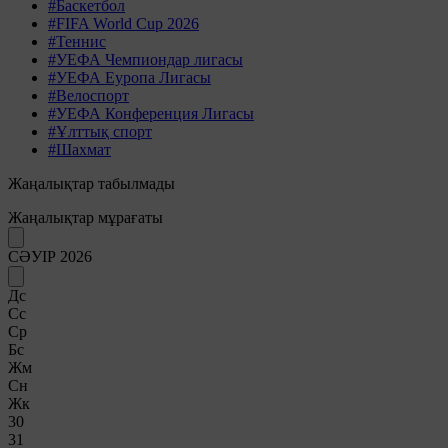
#Баскетбол
#FIFA World Cup 2026
#Теннис
#УЕФА Чемпиондар лигасы
#УЕФА Еуропа Лигасы
#Велоспорт
#УЕФА Конференция Лигасы
#Ұлттық спорт
#Шахмат
Жаңалықтар табылмады
Жаңалықтар мұрағаты
СӘУІР 2026
Дс
Сс
Ср
Бс
Жм
Сн
Жк
30
31