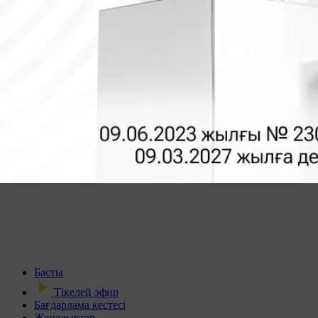
Басты
Тікелей эфир
Бағдарлама кестесі
Жаңалықтар