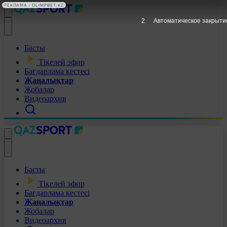
РЕКЛАМА • OLIMPBET.KZ
1
Автоматическое закрыти
Басты
Тікелей эфир
Бағдарлама кестесі
Жаңалықтар
Жобалар
Видеоархив
Басты
Тікелей эфир
Бағдарлама кестесі
Жаңалықтар
Жобалар
Видеоархив