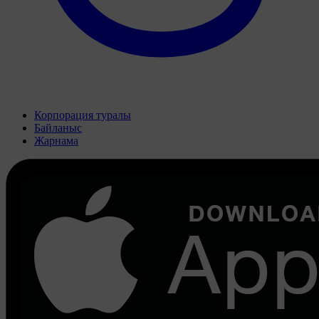
Корпорация туралы
Байланыс
Жарнама