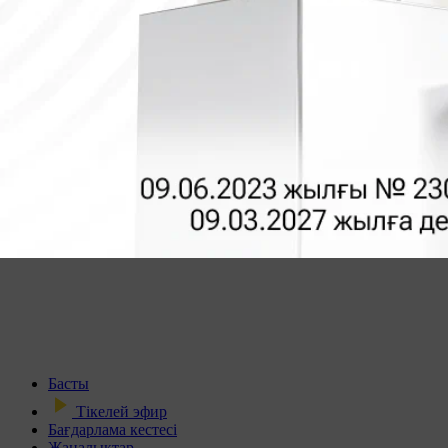
Басты
Тікелей эфир
Бағдарлама кестесі
Жаңалықтар