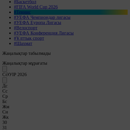
#Баскетбол
#FIFA World Cup 2026
#Теннис
#УЕФА Чемпиондар лигасы
#УЕФА Еуропа Лигасы
#Велоспорт
#УЕФА Конференция Лигасы
#Ұлттық спорт
#Шахмат
Жаңалықтар табылмады
Жаңалықтар мұрағаты
СӘУІР 2026
Дс
Сс
Ср
Бс
Жм
Сн
Жк
30
31