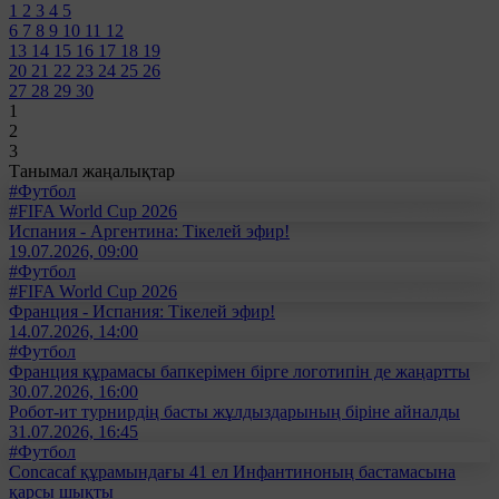
1
2
3
4
5
6
7
8
9
10
11
12
13
14
15
16
17
18
19
20
21
22
23
24
25
26
27
28
29
30
1
2
3
Танымал жаңалықтар
#Футбол
#FIFA World Cup 2026
Испания - Аргентина: Тікелей эфир!
19.07.2026, 09:00
#Футбол
#FIFA World Cup 2026
Франция - Испания: Тікелей эфир!
14.07.2026, 14:00
#Футбол
Франция құрамасы бапкерімен бірге логотипін де жаңартты
30.07.2026, 16:00
Робот-ит турнирдің басты жұлдыздарының біріне айналды
31.07.2026, 16:45
#Футбол
Concacaf құрамындағы 41 ел Инфантиноның бастамасына
қарсы шықты