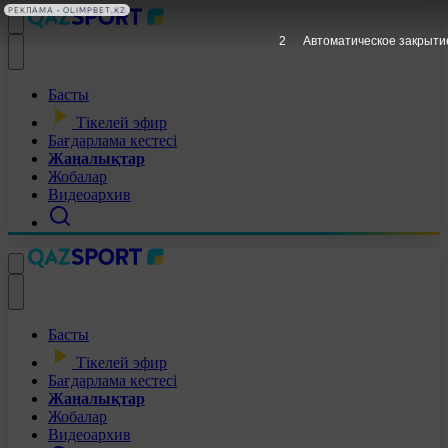
РЕКЛАМА • OLIMPBET.KZ
1
Автоматическое закрыти
Басты
Тікелей эфир
Бағдарлама кестесі
Жаңалықтар
Жобалар
Видеоархив
Басты
Тікелей эфир
Бағдарлама кестесі
Жаңалықтар
Жобалар
Видеоархив