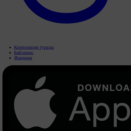
Корпорация туралы
Байланыс
Жарнама