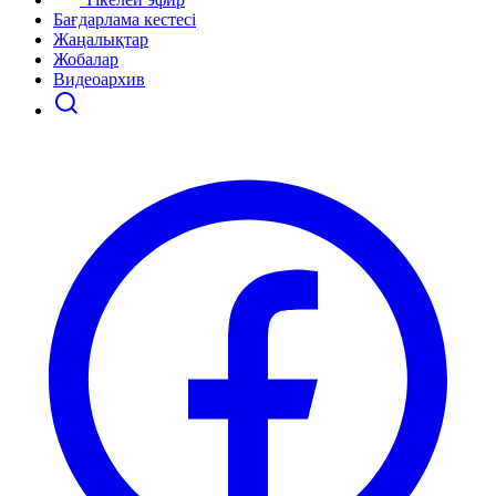
Бағдарлама кестесі
Жаңалықтар
Жобалар
Видеоархив