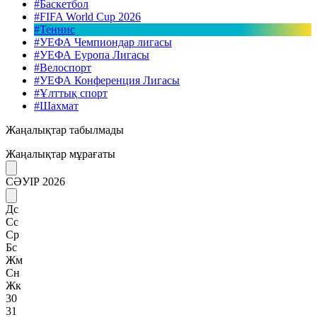
#Баскетбол
#FIFA World Cup 2026
#Теннис
#УЕФА Чемпиондар лигасы
#УЕФА Еуропа Лигасы
#Велоспорт
#УЕФА Конференция Лигасы
#Ұлттық спорт
#Шахмат
Жаңалықтар табылмады
Жаңалықтар мұрағаты
СӘУІР 2026
Дс
Сс
Ср
Бс
Жм
Сн
Жк
30
31