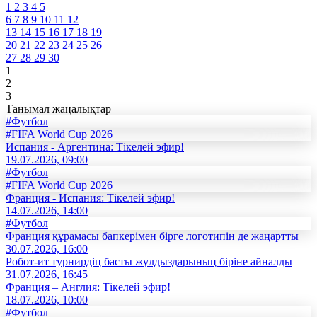
1
2
3
4
5
6
7
8
9
10
11
12
13
14
15
16
17
18
19
20
21
22
23
24
25
26
27
28
29
30
1
2
3
Танымал жаңалықтар
#Футбол
#FIFA World Cup 2026
Испания - Аргентина: Тікелей эфир!
19.07.2026, 09:00
#Футбол
#FIFA World Cup 2026
Франция - Испания: Тікелей эфир!
14.07.2026, 14:00
#Футбол
Франция құрамасы бапкерімен бірге логотипін де жаңартты
30.07.2026, 16:00
Робот-ит турнирдің басты жұлдыздарының біріне айналды
31.07.2026, 16:45
Франция – Англия: Тікелей эфир!
18.07.2026, 10:00
#Футбол