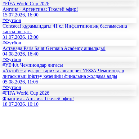
#FIFA World Cup 2026
Англия - Аргентина: Тікелей эфир!
15.07.2026, 16:00
#Футбол
Concacaf құрамындағы 41 ел Инфантиноның бастамасына
қарсы шықты
31.07.2026, 12:00
#Футбол
Астанада Paris Saint-Germain Academy ашылады!
04.08.2026, 16:40
#Футбол
#УЕФА Чемпиондар лигасы
«Ақтөбе» арулары тарихта алғаш рет УЕФА Чемпиондар
лигасының іріктеу кезеңінің финалына жолдама алды
05.08.2026, 11:05
#Футбол
#FIFA World Cup 2026
Франция - Англия: Тікелей эфир!
18.07.2026, 10:10