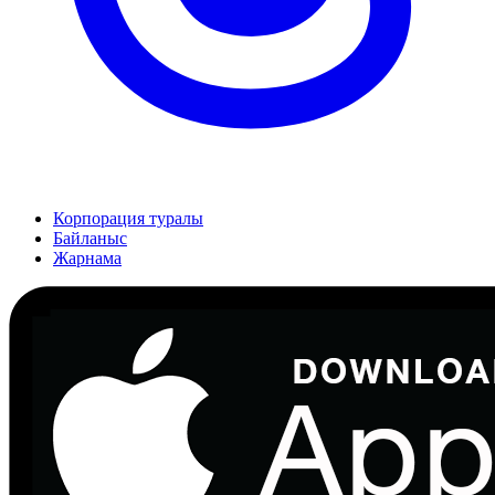
Корпорация туралы
Байланыс
Жарнама