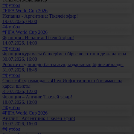
#Футбол
#FIFA World Cup 2026
Испания - Аргентина: Тікелей эфир!
19.07.2026, 09:00
#Футбол
#FIFA World Cup 2026
Франция - Испания: Тікелей эфир!
14.07.2026, 14:00
#Футбол
Франция құрамасы бапкерімен бірге логотипін де жаңартты
30.07.2026, 16:00
Робот-ит турнирдің басты жұлдыздарының біріне айналды
31.07.2026, 16:45
#Футбол
Concacaf құрамындағы 41 ел Инфантиноның бастамасына
қарсы шықты
31.07.2026, 12:00
Франция – Англия: Тікелей эфир!
18.07.2026, 10:00
#Футбол
#FIFA World Cup 2026
Англия - Аргентина: Тікелей эфир!
15.07.2026, 16:00
#Футбол