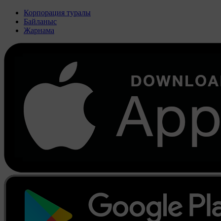
Корпорация туралы
Байланыс
Жарнама