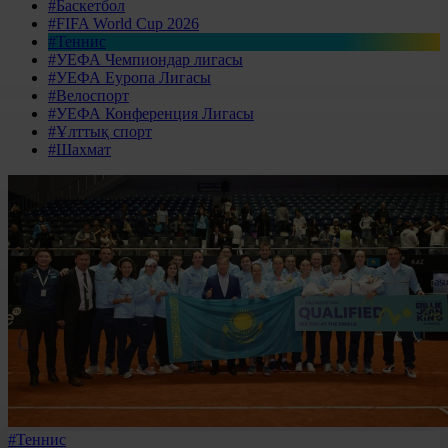
#Баскетбол
#FIFA World Cup 2026
#Теннис
#УЕФА Чемпиондар лигасы
#УЕФА Еуропа Лигасы
#Велоспорт
#УЕФА Конференция Лигасы
#Ұлттық спорт
#Шахмат
#Теннис