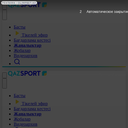
РЕКЛАМА • OLIMPBET.KZ
1
Автоматическое закрыти
Басты
Тікелей эфир
Бағдарлама кестесі
Жаңалықтар
Жобалар
Видеоархив
Басты
Тікелей эфир
Бағдарлама кестесі
Жаңалықтар
Жобалар
Видеоархив