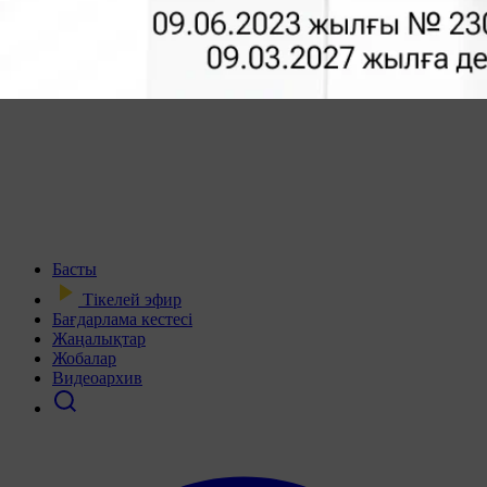
Басты
Тікелей эфир
Бағдарлама кестесі
Жаңалықтар
Жобалар
Видеоархив