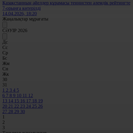
Қазақстанның әйелдер құрамасы теннистен әлемдік рейтингте
7-орынға көтерілді
14.04.2026, 18:20
Жаңалықтар мұрағаты
СӘУІР 2026
Дс
Сс
Ср
Бс
Жм
Сн
Жк
30
31
1
2
3
4
5
6
7
8
9
10
11
12
13
14
15
16
17
18
19
20
21
22
23
24
25
26
27
28
29
30
1
2
3
Танымал жаңалықтар