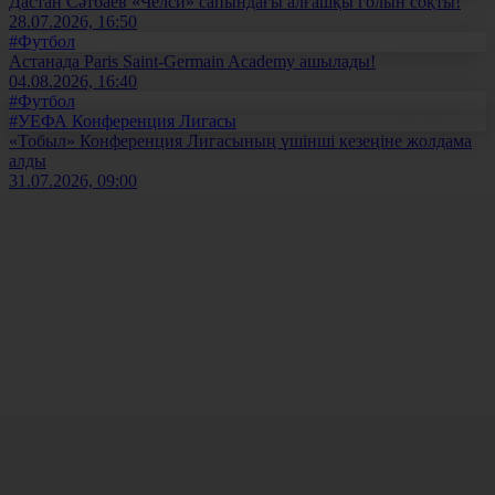
Дастан Сәтбаев «Челси» сапындағы алғашқы голын соқты!
28.07.2026, 16:50
#Футбол
Астанада Paris Saint-Germain Academy ашылады!
04.08.2026, 16:40
#Футбол
#УЕФА Конференция Лигасы
«Тобыл» Конференция Лигасының үшінші кезеңіне жолдама
алды
31.07.2026, 09:00