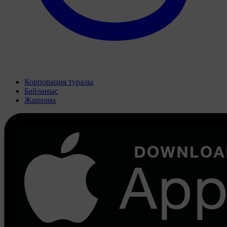
Корпорация туралы
Байланыс
Жарнама