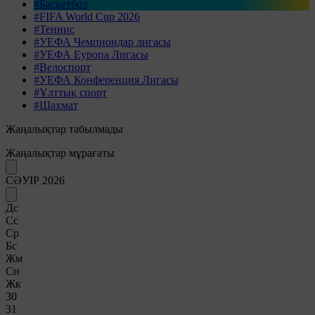
#Баскетбол
#FIFA World Cup 2026
#Теннис
#УЕФА Чемпиондар лигасы
#УЕФА Еуропа Лигасы
#Велоспорт
#УЕФА Конференция Лигасы
#Ұлттық спорт
#Шахмат
Жаңалықтар табылмады
Жаңалықтар мұрағаты
СӘУІР 2026
Дс
Сс
Ср
Бс
Жм
Сн
Жк
30
31