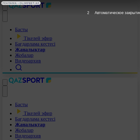
РЕКЛАМА • OLIMPBET.KZ
1
Автоматическое закрыти
Басты
Тікелей эфир
Бағдарлама кестесі
Жаңалықтар
Жобалар
Видеоархив
Басты
Тікелей эфир
Бағдарлама кестесі
Жаңалықтар
Жобалар
Видеоархив