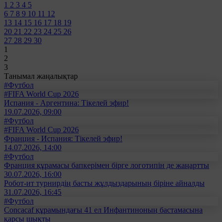
1
2
3
4
5
6
7
8
9
10
11
12
13
14
15
16
17
18
19
20
21
22
23
24
25
26
27
28
29
30
1
2
3
Танымал жаңалықтар
#Футбол
#FIFA World Cup 2026
Испания - Аргентина: Тікелей эфир!
19.07.2026, 09:00
#Футбол
#FIFA World Cup 2026
Франция - Испания: Тікелей эфир!
14.07.2026, 14:00
#Футбол
Франция құрамасы бапкерімен бірге логотипін де жаңартты
30.07.2026, 16:00
Робот-ит турнирдің басты жұлдыздарының біріне айналды
31.07.2026, 16:45
#Футбол
Concacaf құрамындағы 41 ел Инфантиноның бастамасына
қарсы шықты