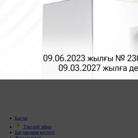
Басты
Тікелей эфир
Бағдарлама кестесі
Жаңалықтар