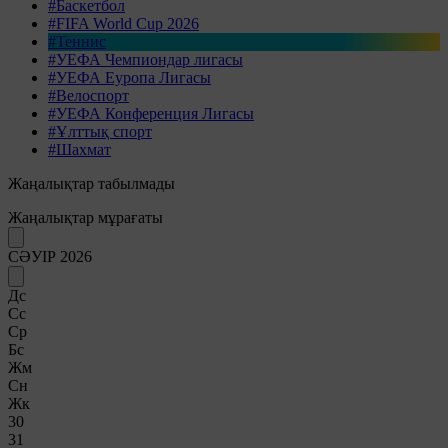
#Баскетбол
#FIFA World Cup 2026
#Теннис
#УЕФА Чемпиондар лигасы
#УЕФА Еуропа Лигасы
#Велоспорт
#УЕФА Конференция Лигасы
#Ұлттық спорт
#Шахмат
Жаңалықтар табылмады
Жаңалықтар мұрағаты
СӘУІР 2026
Дс
Сс
Ср
Бс
Жм
Сн
Жк
30
31