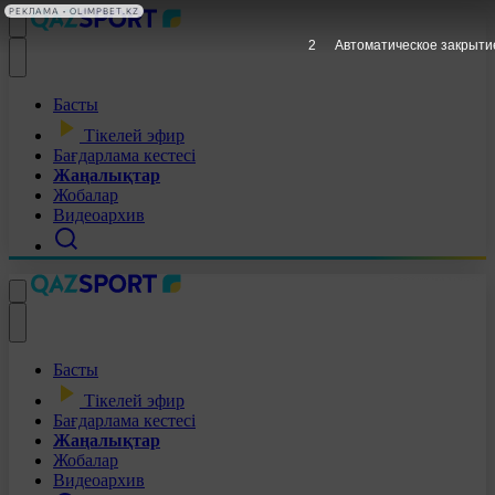
РЕКЛАМА • OLIMPBET.KZ
1
Автоматическое закрыти
Басты
Тікелей эфир
Бағдарлама кестесі
Жаңалықтар
Жобалар
Видеоархив
Басты
Тікелей эфир
Бағдарлама кестесі
Жаңалықтар
Жобалар
Видеоархив