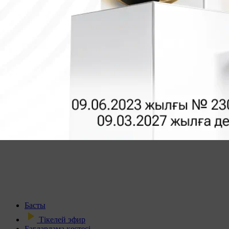
Басты
Тікелей эфир
Бағдарлама кестесі