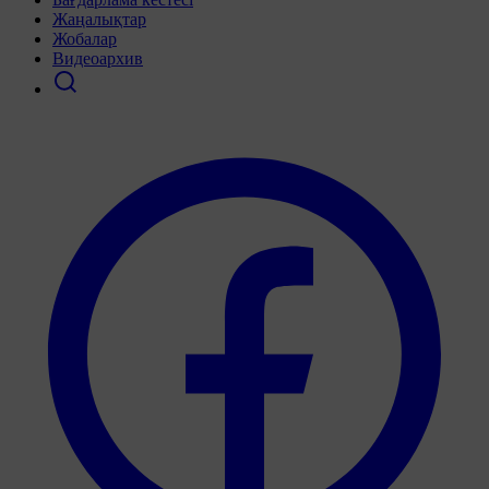
Жаңалықтар
Жобалар
Видеоархив