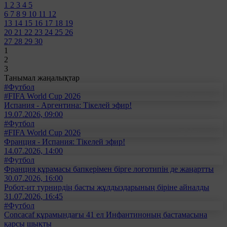
1
2
3
4
5
6
7
8
9
10
11
12
13
14
15
16
17
18
19
20
21
22
23
24
25
26
27
28
29
30
1
2
3
Танымал жаңалықтар
#Футбол
#FIFA World Cup 2026
Испания - Аргентина: Тікелей эфир!
19.07.2026, 09:00
#Футбол
#FIFA World Cup 2026
Франция - Испания: Тікелей эфир!
14.07.2026, 14:00
#Футбол
Франция құрамасы бапкерімен бірге логотипін де жаңартты
30.07.2026, 16:00
Робот-ит турнирдің басты жұлдыздарының біріне айналды
31.07.2026, 16:45
#Футбол
Concacaf құрамындағы 41 ел Инфантиноның бастамасына
қарсы шықты