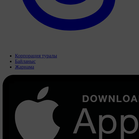
Корпорация туралы
Байланыс
Жарнама