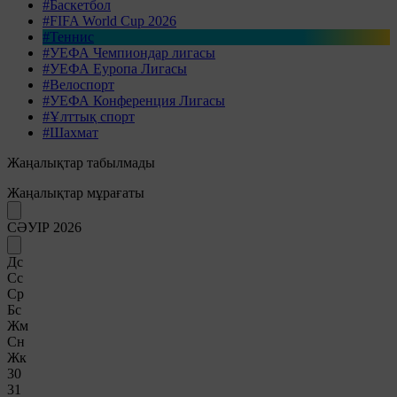
#Баскетбол
#FIFA World Cup 2026
#Теннис
#УЕФА Чемпиондар лигасы
#УЕФА Еуропа Лигасы
#Велоспорт
#УЕФА Конференция Лигасы
#Ұлттық спорт
#Шахмат
Жаңалықтар табылмады
Жаңалықтар мұрағаты
СӘУІР 2026
Дс
Сс
Ср
Бс
Жм
Сн
Жк
30
31