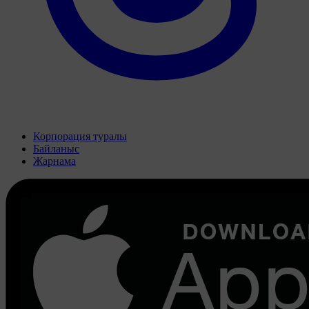
Корпорация туралы
Байланыс
Жарнама