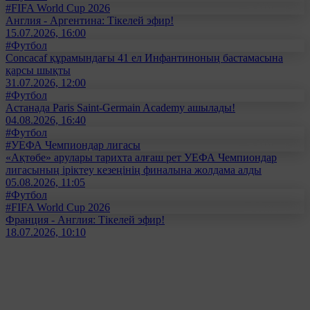
#FIFA World Cup 2026
Англия - Аргентина: Тікелей эфир!
15.07.2026, 16:00
#Футбол
Concacaf құрамындағы 41 ел Инфантиноның бастамасына
қарсы шықты
31.07.2026, 12:00
#Футбол
Астанада Paris Saint-Germain Academy ашылады!
04.08.2026, 16:40
#Футбол
#УЕФА Чемпиондар лигасы
«Ақтөбе» арулары тарихта алғаш рет УЕФА Чемпиондар
лигасының іріктеу кезеңінің финалына жолдама алды
05.08.2026, 11:05
#Футбол
#FIFA World Cup 2026
Франция - Англия: Тікелей эфир!
18.07.2026, 10:10