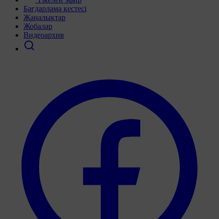
Бағдарлама кестесі
Жаңалықтар
Жобалар
Видеоархив