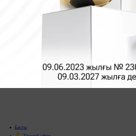
Басты
Тікелей эфир