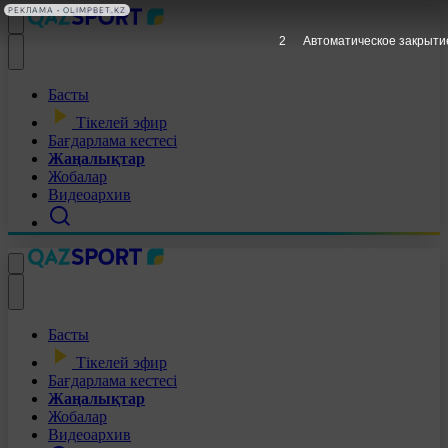
РЕКЛАМА • OLIMPBET.KZ
1
Автоматическое закрыти
Басты
Тікелей эфир
Бағдарлама кестесі
Жаңалықтар
Жобалар
Видеоархив
Басты
Тікелей эфир
Бағдарлама кестесі
Жаңалықтар
Жобалар
Видеоархив