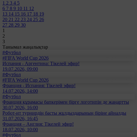
1
2
3
4
5
6
7
8
9
10
11
12
13
14
15
16
17
18
19
20
21
22
23
24
25
26
27
28
29
30
1
2
3
Танымал жаңалықтар
#Футбол
#FIFA World Cup 2026
Испания - Аргентина: Тікелей эфир!
19.07.2026, 09:00
#Футбол
#FIFA World Cup 2026
Франция - Испания: Тікелей эфир!
14.07.2026, 14:00
#Футбол
Франция құрамасы бапкерімен бірге логотипін де жаңартты
30.07.2026, 16:00
Робот-ит турнирдің басты жұлдыздарының біріне айналды
31.07.2026, 16:45
Франция – Англия: Тікелей эфир!
18.07.2026, 10:00
#Футбол