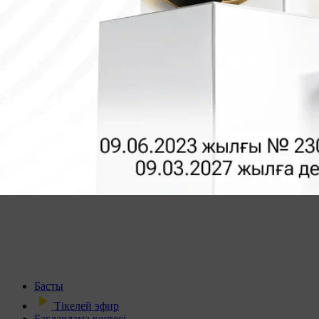
Басты
Тікелей эфир
Бағдарлама кестесі