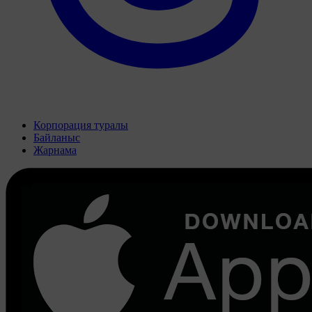
Корпорация туралы
Байланыс
Жарнама