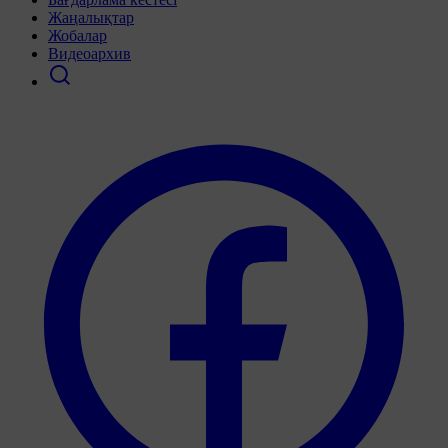
Жаңалықтар
Жобалар
Видеоархив