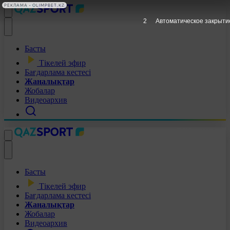
РЕКЛАМА • OLIMPBET.KZ
1
Автоматическое закрыти
Басты
Тікелей эфир
Бағдарлама кестесі
Жаңалықтар
Жобалар
Видеоархив
Басты
Тікелей эфир
Бағдарлама кестесі
Жаңалықтар
Жобалар
Видеоархив