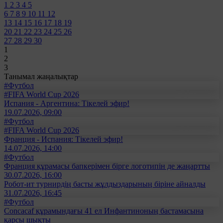
1
2
3
4
5
6
7
8
9
10
11
12
13
14
15
16
17
18
19
20
21
22
23
24
25
26
27
28
29
30
1
2
3
Танымал жаңалықтар
#Футбол
#FIFA World Cup 2026
Испания - Аргентина: Тікелей эфир!
19.07.2026, 09:00
#Футбол
#FIFA World Cup 2026
Франция - Испания: Тікелей эфир!
14.07.2026, 14:00
#Футбол
Франция құрамасы бапкерімен бірге логотипін де жаңартты
30.07.2026, 16:00
Робот-ит турнирдің басты жұлдыздарының біріне айналды
31.07.2026, 16:45
#Футбол
Concacaf құрамындағы 41 ел Инфантиноның бастамасына
қарсы шықты