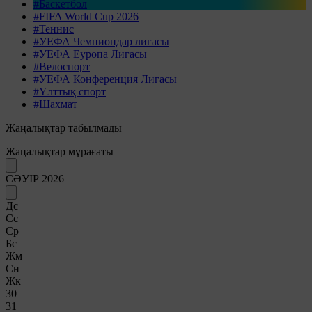
#Баскетбол
#FIFA World Cup 2026
#Теннис
#УЕФА Чемпиондар лигасы
#УЕФА Еуропа Лигасы
#Велоспорт
#УЕФА Конференция Лигасы
#Ұлттық спорт
#Шахмат
Жаңалықтар табылмады
Жаңалықтар мұрағаты
СӘУІР 2026
Дс
Сс
Ср
Бс
Жм
Сн
Жк
30
31