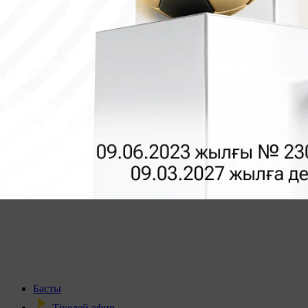
Басты
Тікелей эфир