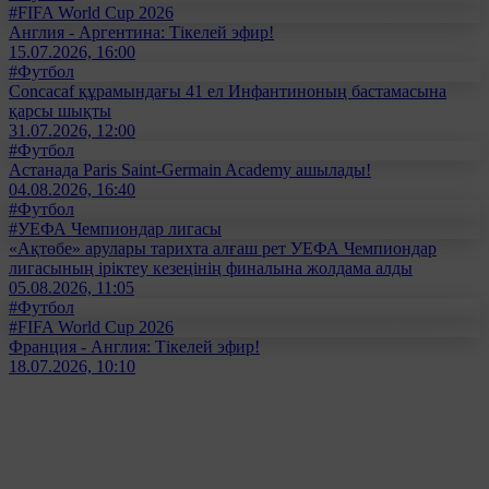
#FIFA World Cup 2026
Англия - Аргентина: Тікелей эфир!
15.07.2026, 16:00
#Футбол
Concacaf құрамындағы 41 ел Инфантиноның бастамасына
қарсы шықты
31.07.2026, 12:00
#Футбол
Астанада Paris Saint-Germain Academy ашылады!
04.08.2026, 16:40
#Футбол
#УЕФА Чемпиондар лигасы
«Ақтөбе» арулары тарихта алғаш рет УЕФА Чемпиондар
лигасының іріктеу кезеңінің финалына жолдама алды
05.08.2026, 11:05
#Футбол
#FIFA World Cup 2026
Франция - Англия: Тікелей эфир!
18.07.2026, 10:10