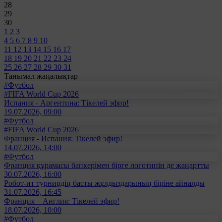
28
29
30
1
2
3
4
5
6
7
8
9
10
11
12
13
14
15
16
17
18
19
20
21
22
23
24
25
26
27
28
29
30
31
Танымал жаңалықтар
#Футбол
#FIFA World Cup 2026
Испания - Аргентина: Тікелей эфир!
19.07.2026, 09:00
#Футбол
#FIFA World Cup 2026
Франция - Испания: Тікелей эфир!
14.07.2026, 14:00
#Футбол
Франция құрамасы бапкерімен бірге логотипін де жаңартты
30.07.2026, 16:00
Робот-ит турнирдің басты жұлдыздарының біріне айналды
31.07.2026, 16:45
Франция – Англия: Тікелей эфир!
18.07.2026, 10:00
#Футбол