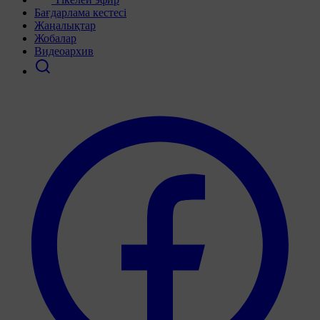
Бағдарлама кестесі
Жаңалықтар
Жобалар
Видеоархив