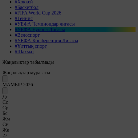
#Хоккей
#Баскетбол
#FIFA World Cup 2026
#Теннис
#УЕФА Чемпиондар лигасы
#УЕФА Еуропа Лигасы
#Велоспорт
#УЕФА Конференция Лигасы
#Ұлттық спорт
#Шахмат
Жаңалықтар табылмады
Жаңалықтар мұрағаты
МАМЫР 2026
Дс
Сс
Ср
Бс
Жм
Сн
Жк
27