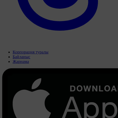
Корпорация туралы
Байланыс
Жарнама