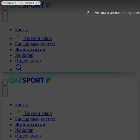
РЕКЛАМА • OLIMPBET.KZ
1
Автоматическое закрыти
Басты
Тікелей эфир
Бағдарлама кестесі
Жаңалықтар
Жобалар
Видеоархив
Басты
Тікелей эфир
Бағдарлама кестесі
Жаңалықтар
Жобалар
Видеоархив