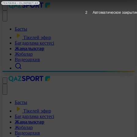
РЕКЛАМА • OLIMPBET.KZ
1
Автоматическое закрыти
Басты
Тікелей эфир
Бағдарлама кестесі
Жаңалықтар
Жобалар
Видеоархив
Басты
Тікелей эфир
Бағдарлама кестесі
Жаңалықтар
Жобалар
Видеоархив