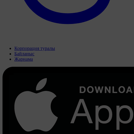
Корпорация туралы
Байланыс
Жарнама