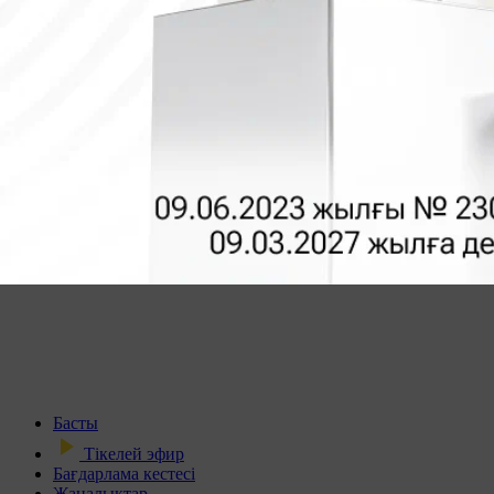
Басты
Тікелей эфир
Бағдарлама кестесі
Жаңалықтар