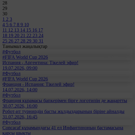
28
29
30
1
2
3
4
5
6
7
8
9
10
11
12
13
14
15
16
17
18
19
20
21
22
23
24
25
26
27
28
29
30
31
Танымал жаңалықтар
#Футбол
#FIFA World Cup 2026
Испания - Аргентина: Тікелей эфир!
19.07.2026, 09:00
#Футбол
#FIFA World Cup 2026
Франция - Испания: Тікелей эфир!
14.07.2026, 14:00
#Футбол
Франция құрамасы бапкерімен бірге логотипін де жаңартты
30.07.2026, 16:00
Робот-ит турнирдің басты жұлдыздарының біріне айналды
31.07.2026, 16:45
#Футбол
Concacaf құрамындағы 41 ел Инфантиноның бастамасына
қарсы шықты