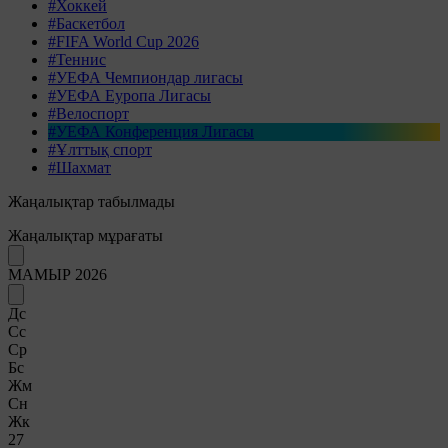
#Хоккей
#Баскетбол
#FIFA World Cup 2026
#Теннис
#УЕФА Чемпиондар лигасы
#УЕФА Еуропа Лигасы
#Велоспорт
#УЕФА Конференция Лигасы
#Ұлттық спорт
#Шахмат
Жаңалықтар табылмады
Жаңалықтар мұрағаты
МАМЫР 2026
Дс
Сс
Ср
Бс
Жм
Сн
Жк
27