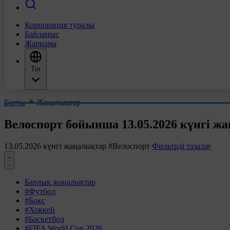
Корпорация туралы
Байланыс
Жарнама
Тіл
Басты
Жаңалықтар
Велоспорт бойынша 13.05.2026 күнгі ж
13.05.2026 күнгі жаңалықтар
#Велоспорт
Фильтрді тазалау
Барлық жаңалықтар
#Футбол
#Бокс
#Хоккей
#Баскетбол
#FIFA World Cup 2026