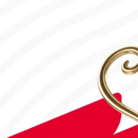
15.07.2026, 16:00
#Футбол
Concacaf құрамындағы 41 ел Инфантиноның бастамасына қар
31.07.2026, 12:00
#Футбол
Астанада Paris Saint-Germain Academy ашылады!
04.08.2026, 16:40
#Футбол
#УЕФА Чемпиондар лигасы
«Ақтөбе» арулары тарихта алғаш рет УЕФА Чемпиондар лигасы
05.08.2026, 11:05
#Футбол
#FIFA World Cup 2026
Франция - Англия: Тікелей эфир!
18.07.2026, 10:10