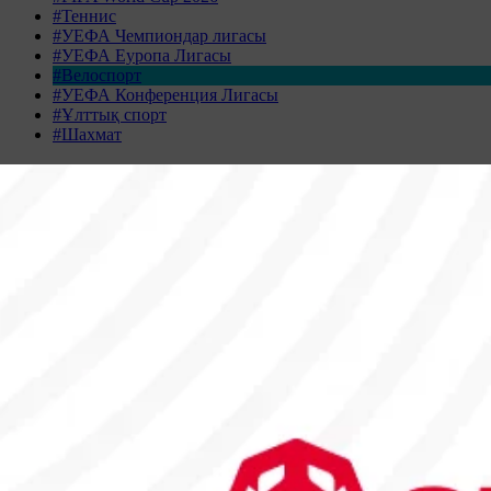
#Теннис
#УЕФА Чемпиондар лигасы
#УЕФА Еуропа Лигасы
#Велоспорт
#УЕФА Конференция Лигасы
#Ұлттық спорт
#Шахмат
Жаңалықтар табылмады
Жаңалықтар мұрағаты
МАМЫР 2026
Дс
Сс
Ср
Бс
Жм
Сн
Жк
27
28
29