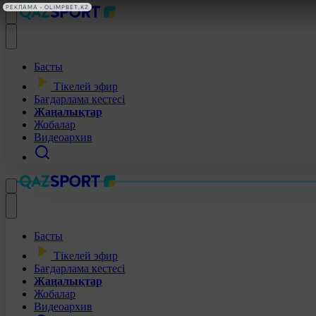
РЕКЛАМА • OLIMPBET.KZ
Басты
Тікелей эфир
Бағдарлама кестесі
Жаңалықтар
Жобалар
Видеоархив
Басты
Тікелей эфир
Бағдарлама кестесі
Жаңалықтар
Жобалар
Видеоархив