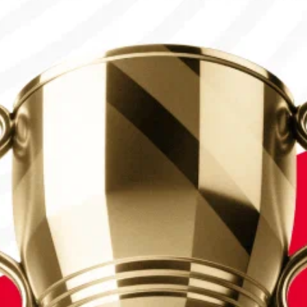
сы шықты
ның іріктеу кезеңінің финалына жолдама алды