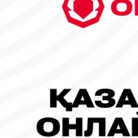
30
1
2
3
4
5
6
7
8
9
10
11
12
13
14
15
16
17
18
19
20
21
22
23
24
25
26
27
28
29
30
31
Танымал жаңалықтар
#Футбол
#FIFA World Cup 2026
Испания - Аргентина: Тікелей эфир!
19.07.2026, 09:00
#Футбол
#FIFA World Cup 2026
Франция - Испания: Тікелей эфир!
14.07.2026, 14:00
#Футбол
Франция құрамасы бапкерімен бірге логотипін де жаңартты
30.07.2026, 16:00
Робот-ит турнирдің басты жұлдыздарының біріне айналды
31.07.2026, 16:45
Франция – Англия: Тікелей эфир!
18.07.2026, 10:00
#Футбол
#FIFA World Cup 2026
Англия - Аргентина: Тікелей эфир!