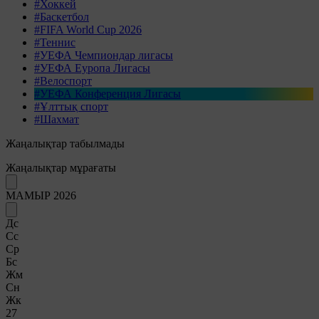
#Хоккей
#Баскетбол
#FIFA World Cup 2026
#Теннис
#УЕФА Чемпиондар лигасы
#УЕФА Еуропа Лигасы
#Велоспорт
#УЕФА Конференция Лигасы
#Ұлттық спорт
#Шахмат
Жаңалықтар табылмады
Жаңалықтар мұрағаты
МАМЫР 2026
Дс
Сс
Ср
Бс
Жм
Сн
Жк
27