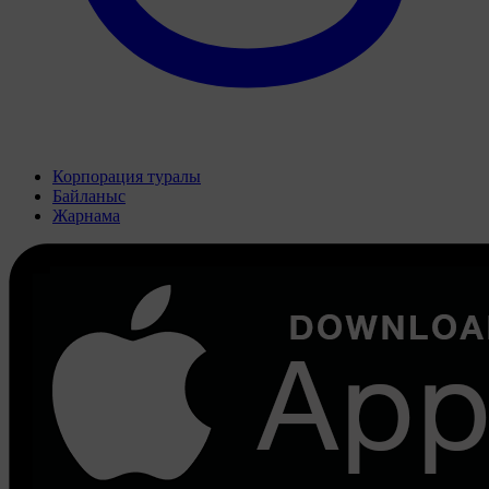
Корпорация туралы
Байланыс
Жарнама