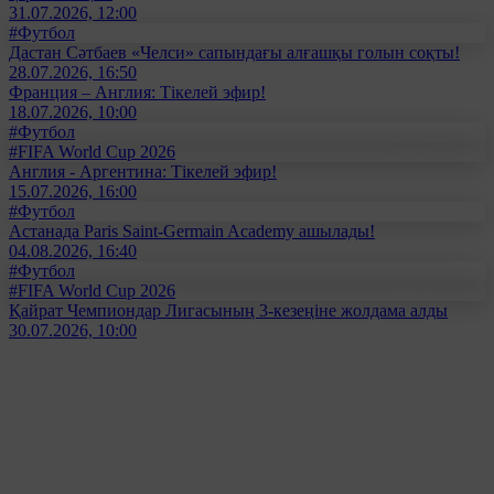
31.07.2026, 12:00
#Футбол
Дастан Сәтбаев «Челси» сапындағы алғашқы голын соқты!
28.07.2026, 16:50
Франция – Англия: Тікелей эфир!
18.07.2026, 10:00
#Футбол
#FIFA World Cup 2026
Англия - Аргентина: Тікелей эфир!
15.07.2026, 16:00
#Футбол
Астанада Paris Saint-Germain Academy ашылады!
04.08.2026, 16:40
#Футбол
#FIFA World Cup 2026
Қайрат Чемпиондар Лигасының 3-кезеңіне жолдама алды
30.07.2026, 10:00