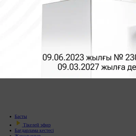
Басты
Тікелей эфир
Бағдарлама кестесі
Жаңалықтар