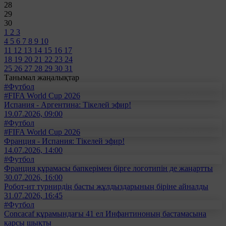
28
29
30
1
2
3
4
5
6
7
8
9
10
11
12
13
14
15
16
17
18
19
20
21
22
23
24
25
26
27
28
29
30
31
Танымал жаңалықтар
#Футбол
#FIFA World Cup 2026
Испания - Аргентина: Тікелей эфир!
19.07.2026, 09:00
#Футбол
#FIFA World Cup 2026
Франция - Испания: Тікелей эфир!
14.07.2026, 14:00
#Футбол
Франция құрамасы бапкерімен бірге логотипін де жаңартты
30.07.2026, 16:00
Робот-ит турнирдің басты жұлдыздарының біріне айналды
31.07.2026, 16:45
#Футбол
Concacaf құрамындағы 41 ел Инфантиноның бастамасына
қарсы шықты