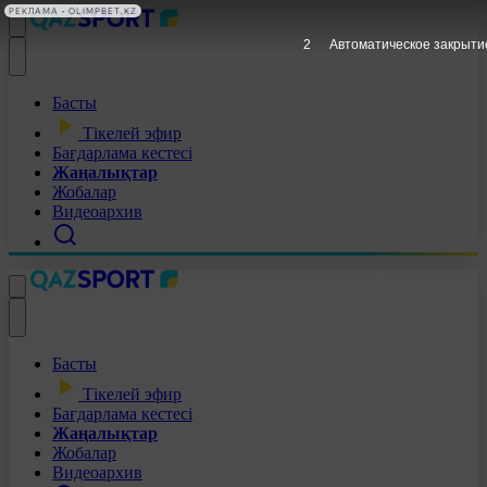
РЕКЛАМА • OLIMPBET.KZ
1
Автоматическое закрыти
Басты
Тікелей эфир
Бағдарлама кестесі
Жаңалықтар
Жобалар
Видеоархив
Басты
Тікелей эфир
Бағдарлама кестесі
Жаңалықтар
Жобалар
Видеоархив