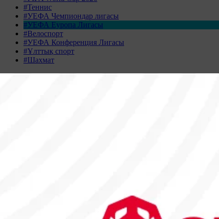
#Теннис
#УЕФА Чемпиондар лигасы
#УЕФА Еуропа Лигасы
#Велоспорт
#УЕФА Конференция Лигасы
#Ұлттық спорт
#Шахмат
Жаңалықтар табылмады
Жаңалықтар мұрағаты
МАМЫР 2026
Дс
Сс
Ср
Бс
Жм
Сн
Жк
27
28
29