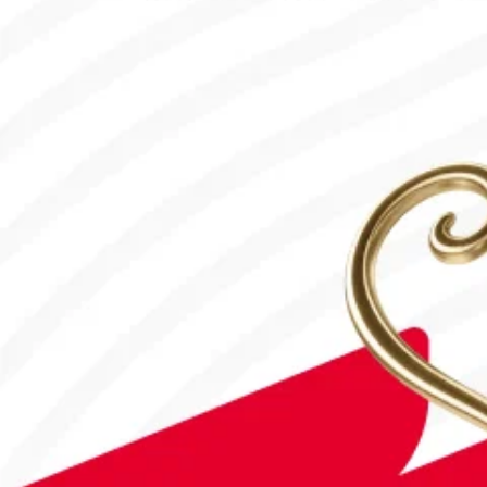
#Футбол
#FIFA World Cup 2026
Англия - Аргентина: Тікелей эфир!
15.07.2026, 16:00
#Футбол
Дастан Сәтбаев «Челси» сапындағы алғашқы голын соқты!
28.07.2026, 16:50
#Футбол
Астанада Paris Saint-Germain Academy ашылады!
04.08.2026, 16:40
#Футбол
#УЕФА Конференция Лигасы
«Тобыл» Конференция Лигасының үшінші кезеңіне жолдама а
31.07.2026, 09:00