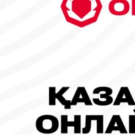
30
1
2
3
4
5
6
7
8
9
10
11
12
13
14
15
16
17
18
19
20
21
22
23
24
25
26
27
28
29
30
31
Танымал жаңалықтар
#Футбол
#FIFA World Cup 2026
Испания - Аргентина: Тікелей эфир!
19.07.2026, 09:00
#Футбол
#FIFA World Cup 2026
Франция - Испания: Тікелей эфир!
14.07.2026, 14:00
#Футбол
Франция құрамасы бапкерімен бірге логотипін де жаңартты
30.07.2026, 16:00
Робот-ит турнирдің басты жұлдыздарының біріне айналды
31.07.2026, 16:45
#Футбол
Concacaf құрамындағы 41 ел Инфантиноның бастамасына қар
31.07.2026, 12:00
Франция – Англия: Тікелей эфир!
18.07.2026, 10:00