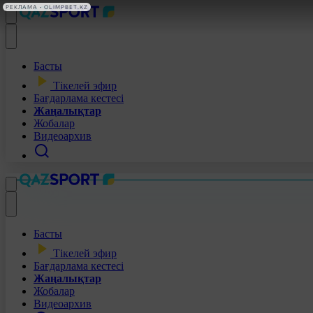
РЕКЛАМА • OLIMPBET.KZ
Басты
Тікелей эфир
Бағдарлама кестесі
Жаңалықтар
Жобалар
Видеоархив
Басты
Тікелей эфир
Бағдарлама кестесі
Жаңалықтар
Жобалар
Видеоархив