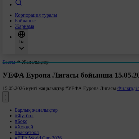
Корпорация туралы
Байланыс
Жарнама
Тіл
Басты
Жаңалықтар
УЕФА Еуропа Лигасы бойынша 15.05.20
15.05.2026 күнгі жаңалықтар
#УЕФА Еуропа Лигасы
Фильтрді 
Барлық жаңалықтар
#Футбол
#Бокс
#Хоккей
#Баскетбол
#FIFA World Cup 2026