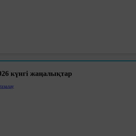
26 күнгі жаңалықтар
тазалау