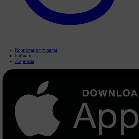
Корпорация туралы
Байланыс
Жарнама