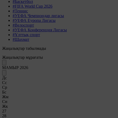
#Баскетбол
#FIFA World Cup 2026
#Теннис
#УЕФА Чемпиондар лигасы
#УЕФА Еуропа Лигасы
#Велоспорт
#УЕФА Конференция Лигасы
#Ұлттық спорт
#Шахмат
Жаңалықтар табылмады
Жаңалықтар мұрағаты
МАМЫР 2026
Дс
Сс
Ср
Бс
Жм
Сн
Жк
27
28