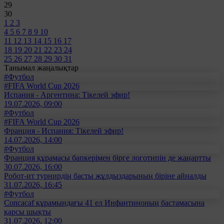
29
30
1
2
3
4
5
6
7
8
9
10
11
12
13
14
15
16
17
18
19
20
21
22
23
24
25
26
27
28
29
30
31
Танымал жаңалықтар
#Футбол
#FIFA World Cup 2026
Испания - Аргентина: Тікелей эфир!
19.07.2026, 09:00
#Футбол
#FIFA World Cup 2026
Франция - Испания: Тікелей эфир!
14.07.2026, 14:00
#Футбол
Франция құрамасы бапкерімен бірге логотипін де жаңартты
30.07.2026, 16:00
Робот-ит турнирдің басты жұлдыздарының біріне айналды
31.07.2026, 16:45
#Футбол
Concacaf құрамындағы 41 ел Инфантиноның бастамасына
қарсы шықты
31.07.2026, 12:00