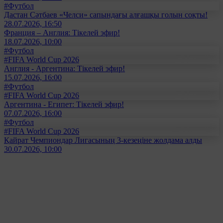
#Футбол
Дастан Сәтбаев «Челси» сапындағы алғашқы голын соқты!
28.07.2026, 16:50
Франция – Англия: Тікелей эфир!
18.07.2026, 10:00
#Футбол
#FIFA World Cup 2026
Англия - Аргентина: Тікелей эфир!
15.07.2026, 16:00
#Футбол
#FIFA World Cup 2026
Аргентина - Египет: Тікелей эфир!
07.07.2026, 16:00
#Футбол
#FIFA World Cup 2026
Қайрат Чемпиондар Лигасының 3-кезеңіне жолдама алды
30.07.2026, 10:00