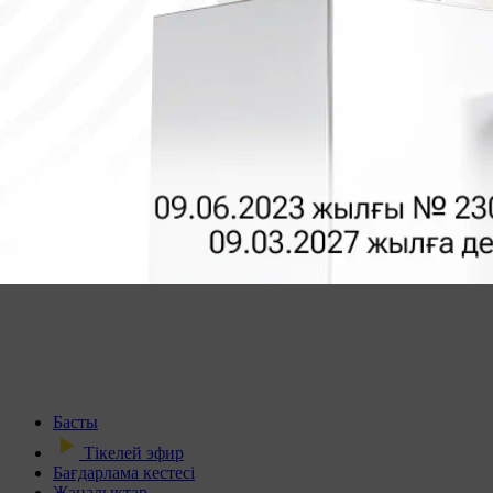
Басты
Тікелей эфир
Бағдарлама кестесі
Жаңалықтар