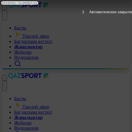
РЕКЛАМА • OLIMPBET.KZ
1
Автоматическое закрыти
Басты
Тікелей эфир
Бағдарлама кестесі
Жаңалықтар
Жобалар
Видеоархив
Басты
Тікелей эфир
Бағдарлама кестесі
Жаңалықтар
Жобалар
Видеоархив