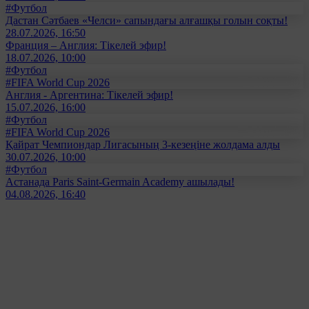
#Футбол
Дастан Сәтбаев «Челси» сапындағы алғашқы голын соқты!
28.07.2026, 16:50
Франция – Англия: Тікелей эфир!
18.07.2026, 10:00
#Футбол
#FIFA World Cup 2026
Англия - Аргентина: Тікелей эфир!
15.07.2026, 16:00
#Футбол
#FIFA World Cup 2026
Қайрат Чемпиондар Лигасының 3-кезеңіне жолдама алды
30.07.2026, 10:00
#Футбол
Астанада Paris Saint-Germain Academy ашылады!
04.08.2026, 16:40