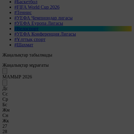
#Баскетбол
#FIFA World Cup 2026
#Теннис
#УЕФА Чемпиондар лигасы
#УЕФА Еуропа Лигасы
#Велоспорт
#УЕФА Конференция Лигасы
#Ұлттық спорт
#Шахмат
Жаңалықтар табылмады
Жаңалықтар мұрағаты
МАМЫР 2026
Дс
Сс
Ср
Бс
Жм
Сн
Жк
27
28