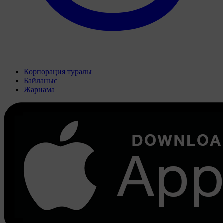
Корпорация туралы
Байланыс
Жарнама