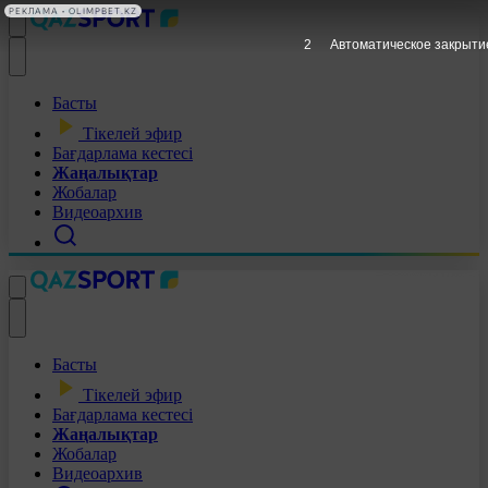
РЕКЛАМА • OLIMPBET.KZ
1
Автоматическое закрыти
Басты
Тікелей эфир
Бағдарлама кестесі
Жаңалықтар
Жобалар
Видеоархив
Басты
Тікелей эфир
Бағдарлама кестесі
Жаңалықтар
Жобалар
Видеоархив