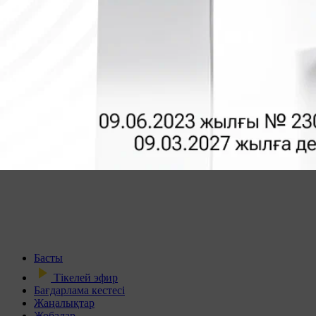
Басты
Тікелей эфир
Бағдарлама кестесі
Жаңалықтар
Жобалар