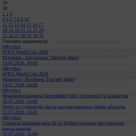
29
30
1
2
3
4
5
6
7
8
9
10
11
12
13
14
15
16
17
18
19
20
21
22
23
24
25
26
27
28
29
30
31
Танымал жаңалықтар
#Футбол
#FIFA World Cup 2026
Испания - Аргентина: Тікелей эфир!
19.07.2026, 09:00
#Футбол
#FIFA World Cup 2026
Франция - Испания: Тікелей эфир!
14.07.2026, 14:00
#Футбол
Франция құрамасы бапкерімен бірге логотипін де жаңартты
30.07.2026, 16:00
Робот-ит турнирдің басты жұлдыздарының біріне айналды
31.07.2026, 16:45
#Футбол
Concacaf құрамындағы 41 ел Инфантиноның бастамасына
қарсы шықты
31.07.2026, 12:00