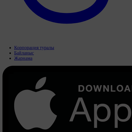
Корпорация туралы
Байланыс
Жарнама