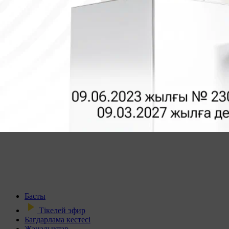
Басты
Тікелей эфир
Бағдарлама кестесі
Жаңалықтар