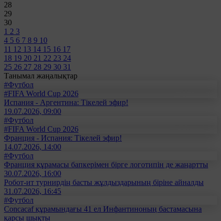
28
29
30
1
2
3
4
5
6
7
8
9
10
11
12
13
14
15
16
17
18
19
20
21
22
23
24
25
26
27
28
29
30
31
Танымал жаңалықтар
#Футбол
#FIFA World Cup 2026
Испания - Аргентина: Тікелей эфир!
19.07.2026, 09:00
#Футбол
#FIFA World Cup 2026
Франция - Испания: Тікелей эфир!
14.07.2026, 14:00
#Футбол
Франция құрамасы бапкерімен бірге логотипін де жаңартты
30.07.2026, 16:00
Робот-ит турнирдің басты жұлдыздарының біріне айналды
31.07.2026, 16:45
#Футбол
Concacaf құрамындағы 41 ел Инфантиноның бастамасына
қарсы шықты