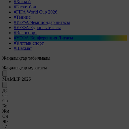
#Хоккей
#Баскетбол
#FIFA World Cup 2026
#Теннис
#УЕФА Чемпиондар лигасы
#УЕФА Еуропа Лигасы
#Велоспорт
#УЕФА Конференция Лигасы
#Ұлттық спорт
#Шахмат
Жаңалықтар табылмады
Жаңалықтар мұрағаты
МАМЫР 2026
Дс
Сс
Ср
Бс
Жм
Сн
Жк
27