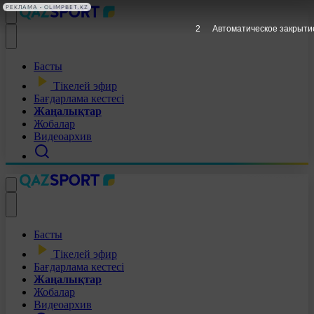
РЕКЛАМА • OLIMPBET.KZ
1
Автоматическое закрыти
Басты
Тікелей эфир
Бағдарлама кестесі
Жаңалықтар
Жобалар
Видеоархив
Басты
Тікелей эфир
Бағдарлама кестесі
Жаңалықтар
Жобалар
Видеоархив