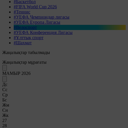
#Баскетбол
#FIFA World Cup 2026
#Теннис
#УЕФА Чемпиондар лигасы
#УЕФА Еуропа Лигасы
#Велоспорт
#УЕФА Конференция Лигасы
#Ұлттық спорт
#Шахмат
Жаңалықтар табылмады
Жаңалықтар мұрағаты
МАМЫР 2026
Дс
Сс
Ср
Бс
Жм
Сн
Жк
27
28