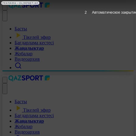
РЕКЛАМА • OLIMPBET.KZ
1
Автоматическое закрыти
Басты
Тікелей эфир
Бағдарлама кестесі
Жаңалықтар
Жобалар
Видеоархив
Басты
Тікелей эфир
Бағдарлама кестесі
Жаңалықтар
Жобалар
Видеоархив