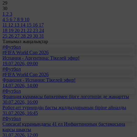
29
30
1
2
3
4
5
6
7
8
9
10
11
12
13
14
15
16
17
18
19
20
21
22
23
24
25
26
27
28
29
30
31
Танымал жаңалықтар
#Футбол
#FIFA World Cup 2026
Испания - Аргентина: Тікелей эфир!
19.07.2026, 09:00
#Футбол
#FIFA World Cup 2026
Франция - Испания: Тікелей эфир!
14.07.2026, 14:00
#Футбол
Франция құрамасы бапкерімен бірге логотипін де жаңартты
30.07.2026, 16:00
Робот-ит турнирдің басты жұлдыздарының біріне айналды
31.07.2026, 16:45
#Футбол
Concacaf құрамындағы 41 ел Инфантиноның бастамасына
қарсы шықты
31.07.2026, 12:00