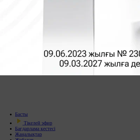
Басты
Тікелей эфир
Бағдарлама кестесі
Жаңалықтар
Жобалар