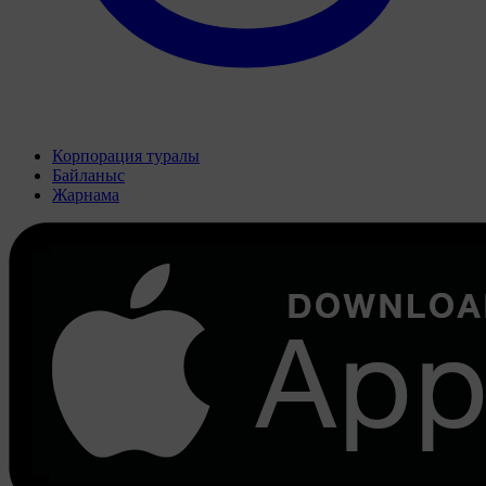
Корпорация туралы
Байланыс
Жарнама