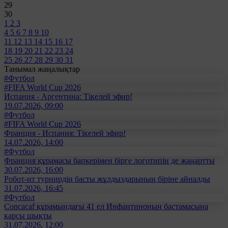
29
30
1
2
3
4
5
6
7
8
9
10
11
12
13
14
15
16
17
18
19
20
21
22
23
24
25
26
27
28
29
30
31
Танымал жаңалықтар
#Футбол
#FIFA World Cup 2026
Испания - Аргентина: Тікелей эфир!
19.07.2026, 09:00
#Футбол
#FIFA World Cup 2026
Франция - Испания: Тікелей эфир!
14.07.2026, 14:00
#Футбол
Франция құрамасы бапкерімен бірге логотипін де жаңартты
30.07.2026, 16:00
Робот-ит турнирдің басты жұлдыздарының біріне айналды
31.07.2026, 16:45
#Футбол
Concacaf құрамындағы 41 ел Инфантиноның бастамасына
қарсы шықты
31.07.2026, 12:00