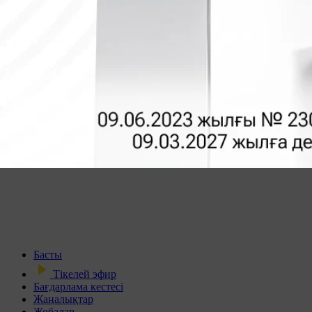
Басты
Тікелей эфир
Бағдарлама кестесі
Жаңалықтар
Жобалар