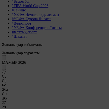
#Баскетбол
#FIFA World Cup 2026
#Теннис
#УЕФА Чемпиондар лигасы
#УЕФА Еуропа Лигасы
#Велоспорт
#УЕФА Конференция Лигасы
#Ұлттық спорт
#Шахмат
Жаңалықтар табылмады
Жаңалықтар мұрағаты
МАМЫР 2026
Дс
Сс
Ср
Бс
Жм
Сн
Жк
27
28