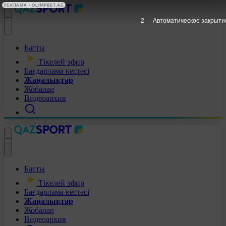
РЕКЛАМА • OLIMPBET.KZ
1
Автоматическое закрыти
Басты
Тікелей эфир
Бағдарлама кестесі
Жаңалықтар
Жобалар
Видеоархив
Басты
Тікелей эфир
Бағдарлама кестесі
Жаңалықтар
Жобалар
Видеоархив