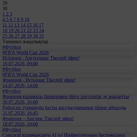
29
30
1
2
3
4
5
6
7
8
9
10
11
12
13
14
15
16
17
18
19
20
21
22
23
24
25
26
27
28
29
30
31
Танымал жаңалықтар
#Футбол
#FIFA World Cup 2026
Испания - Аргентина: Тікелей эфир!
19.07.2026, 09:00
#Футбол
#FIFA World Cup 2026
Франция - Испания: Тікелей эфир!
14.07.2026, 14:00
#Футбол
Франция құрамасы бапкерімен бірге логотипін де жаңартты
30.07.2026, 16:00
Робот-ит турнирдің басты жұлдыздарының біріне айналды
31.07.2026, 16:45
Франция – Англия: Тікелей эфир!
18.07.2026, 10:00
#Футбол
Concacaf құрамындағы 41 ел Инфантиноның бастамасына