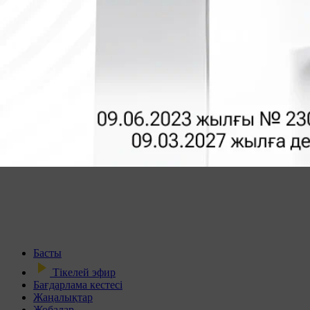
Басты
Тікелей эфир
Бағдарлама кестесі
Жаңалықтар
Жобалар