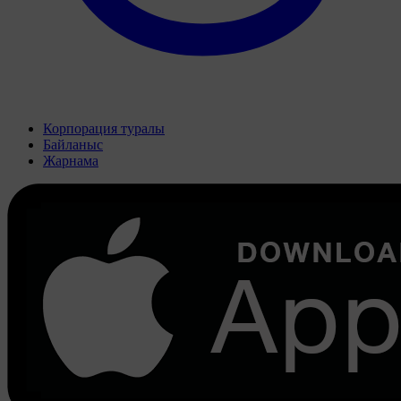
Корпорация туралы
Байланыс
Жарнама