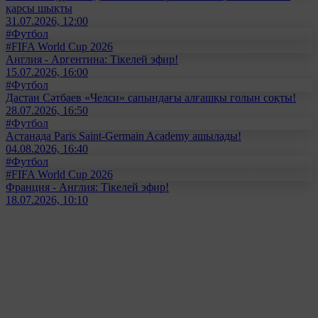
қарсы шықты
31.07.2026, 12:00
#Футбол
#FIFA World Cup 2026
Англия - Аргентина: Тікелей эфир!
15.07.2026, 16:00
#Футбол
Дастан Сәтбаев «Челси» сапындағы алғашқы голын соқты!
28.07.2026, 16:50
#Футбол
Астанада Paris Saint-Germain Academy ашылады!
04.08.2026, 16:40
#Футбол
#FIFA World Cup 2026
Франция - Англия: Тікелей эфир!
18.07.2026, 10:10