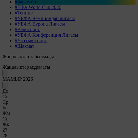
#Баскетбол
#FIFA World Cup 2026
#Теннис
#УЕФА Чемпиондар лигасы
#УЕФА Еуропа Лигасы
#Велоспорт
#УЕФА Конференция Лигасы
#Ұлттық спорт
#Шахмат
Жаңалықтар табылмады
Жаңалықтар мұрағаты
МАМЫР 2026
Дс
Сс
Ср
Бс
Жм
Сн
Жк
27
28