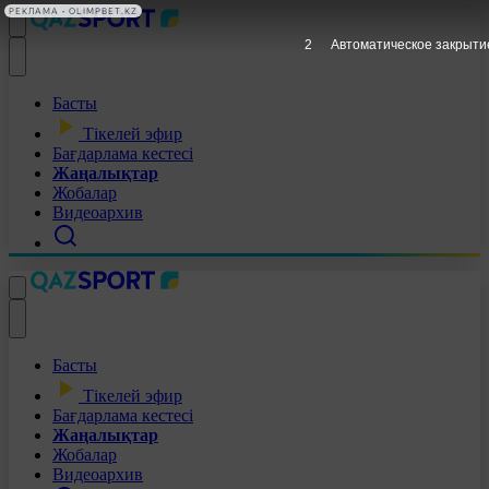
РЕКЛАМА • OLIMPBET.KZ
1
Автоматическое закрыти
Басты
Тікелей эфир
Бағдарлама кестесі
Жаңалықтар
Жобалар
Видеоархив
Басты
Тікелей эфир
Бағдарлама кестесі
Жаңалықтар
Жобалар
Видеоархив