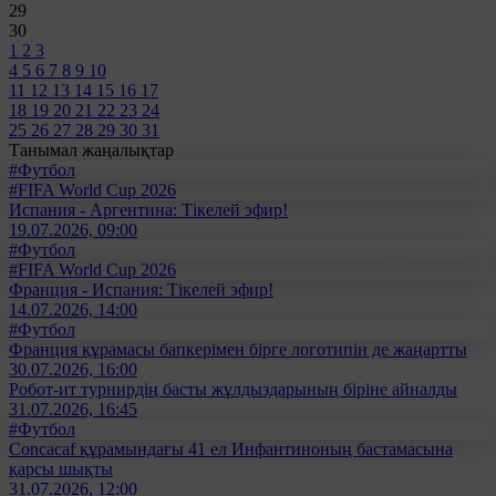
29
30
1
2
3
4
5
6
7
8
9
10
11
12
13
14
15
16
17
18
19
20
21
22
23
24
25
26
27
28
29
30
31
Танымал жаңалықтар
#Футбол
#FIFA World Cup 2026
Испания - Аргентина: Тікелей эфир!
19.07.2026, 09:00
#Футбол
#FIFA World Cup 2026
Франция - Испания: Тікелей эфир!
14.07.2026, 14:00
#Футбол
Франция құрамасы бапкерімен бірге логотипін де жаңартты
30.07.2026, 16:00
Робот-ит турнирдің басты жұлдыздарының біріне айналды
31.07.2026, 16:45
#Футбол
Concacaf құрамындағы 41 ел Инфантиноның бастамасына
қарсы шықты
31.07.2026, 12:00