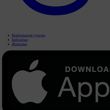
Корпорация туралы
Байланыс
Жарнама