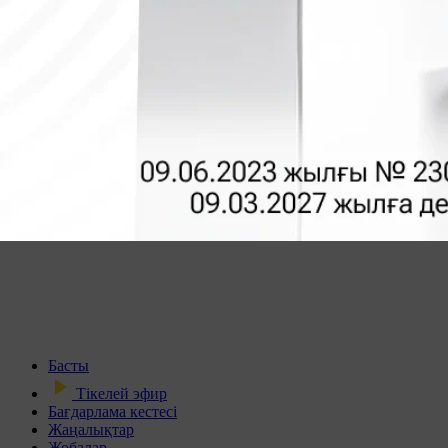
Басты
Тікелей эфир
Бағдарлама кестесі
Жаңалықтар
Жобалар