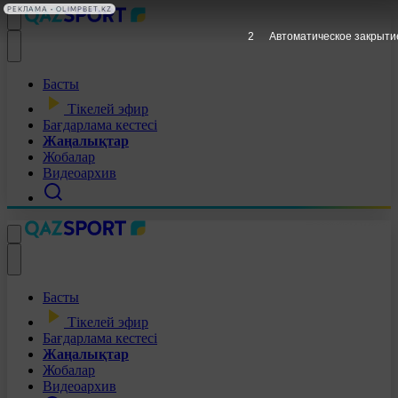
РЕКЛАМА • OLIMPBET.KZ
1
Автоматическое закрыти
Басты
Тікелей эфир
Бағдарлама кестесі
Жаңалықтар
Жобалар
Видеоархив
Басты
Тікелей эфир
Бағдарлама кестесі
Жаңалықтар
Жобалар
Видеоархив