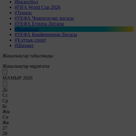
#Баскетбол
#FIFA World Cup 2026
#Теннис
#УЕФА Чемпиондар лигасы
#УЕФА Еуропа Лигасы
#Велоспорт
#УЕФА Конференция Лигасы
#Ұлттық спорт
#Шахмат
Жаңалықтар табылмады
Жаңалықтар мұрағаты
МАМЫР 2026
Дс
Сс
Ср
Бс
Жм
Сн
Жк
27
28