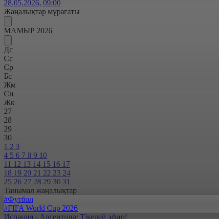
28.05.2026, 09:00
Жаңалықтар мұрағаты
МАМЫР 2026
Дс
Сс
Ср
Бс
Жм
Сн
Жк
27
28
29
30
1
2
3
4
5
6
7
8
9
10
11
12
13
14
15
16
17
18
19
20
21
22
23
24
25
26
27
28
29
30
31
Танымал жаңалықтар
#Футбол
#FIFA World Cup 2026
Испания - Аргентина: Тікелей эфир!