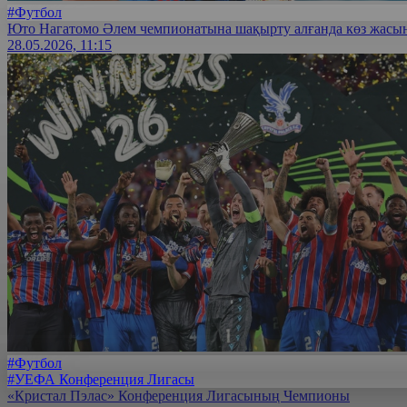
#Футбол
Юто Нагатомо Әлем чемпионатына шақырту алғанда көз жасына
28.05.2026, 11:15
#Футбол
#УЕФА Конференция Лигасы
«Кристал Пэлас» Конференция Лигасының Чемпионы