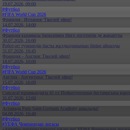
19.07.2026, 09:00
#Футбол
#FIFA World Cup 2026
Франция - Испания: Тікелей эфир!
14.07.2026, 14:00
#Футбол
Франция құрамасы бапкерімен бірге логотипін де жаңартты
30.07.2026, 16:00
Робот-ит турнирдің басты жұлдыздарының біріне айналды
31.07.2026, 16:45
Франция – Англия: Тікелей эфир!
18.07.2026, 10:00
#Футбол
#FIFA World Cup 2026
Англия - Аргентина: Тікелей эфир!
15.07.2026, 16:00
#Футбол
Concacaf құрамындағы 41 ел Инфантиноның бастамасына қар
31.07.2026, 12:00
#Футбол
Астанада Paris Saint-Germain Academy ашылады!
04.08.2026, 16:40
#Футбол
#УЕФА Чемпиондар лигасы
«Ақтөбе» арулары тарихта алғаш рет УЕФА Чемпиондар лигасы