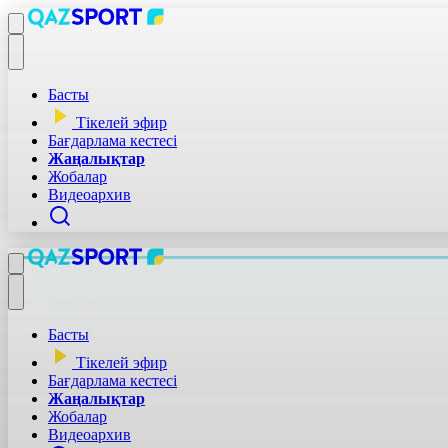
Басты
Тікелей эфир
Бағдарлама кестесі
Жаңалықтар
Жобалар
Видеоархив
Басты
Тікелей эфир
Бағдарлама кестесі
Жаңалықтар
Жобалар
Видеоархив