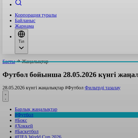
Корпорация туралы
Байланыс
Жарнама
Тіл
Басты
Жаңалықтар
Футбол бойынша 28.05.2026 күнгі жаңа
28.05.2026 күнгі жаңалықтар
#Футбол
Фильтрді тазалау
Барлық жаңалықтар
#Футбол
#Бокс
#Хоккей
#Баскетбол
#FIFA World Cup 2026