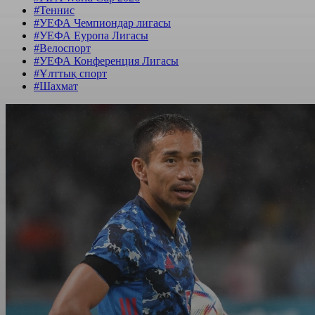
#Теннис
#УЕФА Чемпиондар лигасы
#УЕФА Еуропа Лигасы
#Велоспорт
#УЕФА Конференция Лигасы
#Ұлттық спорт
#Шахмат