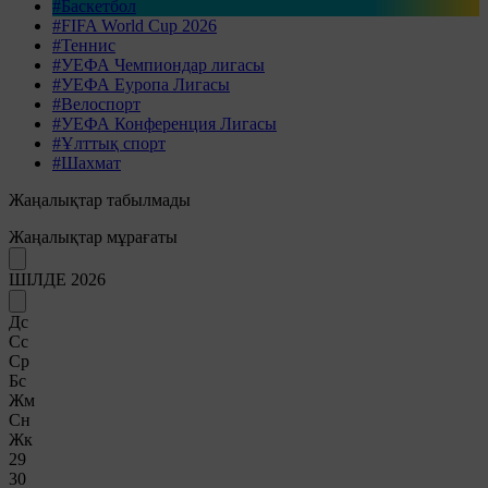
#Баскетбол
#FIFA World Cup 2026
#Теннис
#УЕФА Чемпиондар лигасы
#УЕФА Еуропа Лигасы
#Велоспорт
#УЕФА Конференция Лигасы
#Ұлттық спорт
#Шахмат
Жаңалықтар табылмады
Жаңалықтар мұрағаты
ШІЛДЕ 2026
Дс
Сс
Ср
Бс
Жм
Сн
Жк
29
30