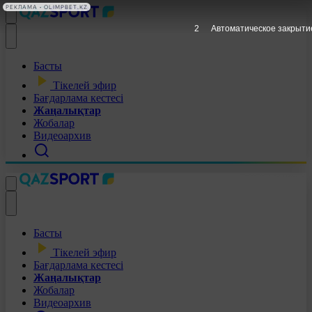
РЕКЛАМА • OLIMPBET.KZ
1
Автоматическое закрыти
Басты
Тікелей эфир
Бағдарлама кестесі
Жаңалықтар
Жобалар
Видеоархив
Басты
Тікелей эфир
Бағдарлама кестесі
Жаңалықтар
Жобалар
Видеоархив