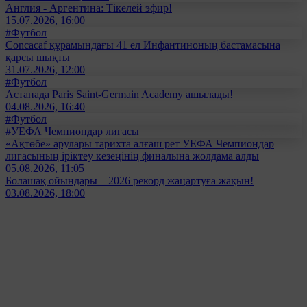
Англия - Аргентина: Тікелей эфир!
15.07.2026, 16:00
#Футбол
Concacaf құрамындағы 41 ел Инфантиноның бастамасына
қарсы шықты
31.07.2026, 12:00
#Футбол
Астанада Paris Saint-Germain Academy ашылады!
04.08.2026, 16:40
#Футбол
#УЕФА Чемпиондар лигасы
«Ақтөбе» арулары тарихта алғаш рет УЕФА Чемпиондар
лигасының іріктеу кезеңінің финалына жолдама алды
05.08.2026, 11:05
Болашақ ойындары – 2026 рекорд жаңартуға жақын!
03.08.2026, 18:00