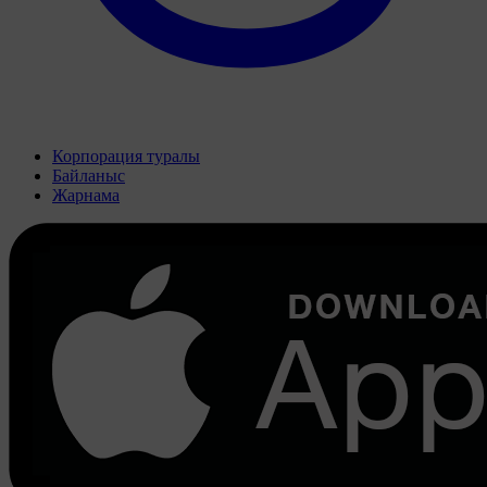
Корпорация туралы
Байланыс
Жарнама