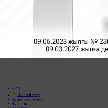
Басты
Тікелей эфир
Бағдарлама кестесі
Жаңалықтар
Жобалар