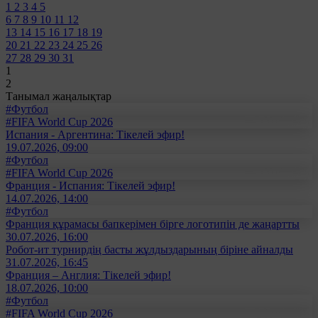
1
2
3
4
5
6
7
8
9
10
11
12
13
14
15
16
17
18
19
20
21
22
23
24
25
26
27
28
29
30
31
1
2
Танымал жаңалықтар
#Футбол
#FIFA World Cup 2026
Испания - Аргентина: Тікелей эфир!
19.07.2026, 09:00
#Футбол
#FIFA World Cup 2026
Франция - Испания: Тікелей эфир!
14.07.2026, 14:00
#Футбол
Франция құрамасы бапкерімен бірге логотипін де жаңартты
30.07.2026, 16:00
Робот-ит турнирдің басты жұлдыздарының біріне айналды
31.07.2026, 16:45
Франция – Англия: Тікелей эфир!
18.07.2026, 10:00
#Футбол
#FIFA World Cup 2026