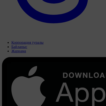
Корпорация туралы
Байланыс
Жарнама