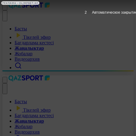
РЕКЛАМА • OLIMPBET.KZ
1
Автоматическое закрыти
Басты
Тікелей эфир
Бағдарлама кестесі
Жаңалықтар
Жобалар
Видеоархив
Басты
Тікелей эфир
Бағдарлама кестесі
Жаңалықтар
Жобалар
Видеоархив