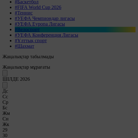
#Баскетбол
#FIFA World Cup 2026
#Теннис
#УЕФА Чемпиондар лигасы
#УЕФА Еуропа Лигасы
#Велоспорт
#УЕФА Конференция Лигасы
#Ұлттық спорт
#Шахмат
Жаңалықтар табылмады
Жаңалықтар мұрағаты
ШІЛДЕ 2026
Дс
Сс
Ср
Бс
Жм
Сн
Жк
29
30