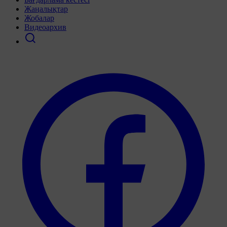
Жаңалықтар
Жобалар
Видеоархив