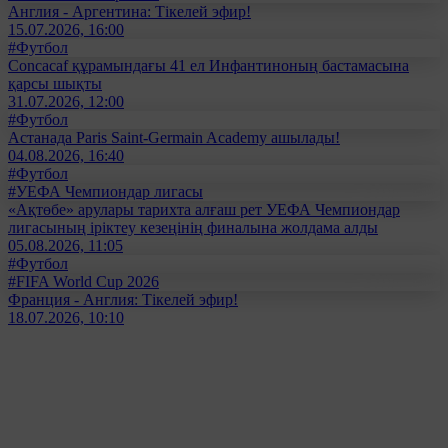
Англия - Аргентина: Тікелей эфир!
15.07.2026, 16:00
#Футбол
Concacaf құрамындағы 41 ел Инфантиноның бастамасына
қарсы шықты
31.07.2026, 12:00
#Футбол
Астанада Paris Saint-Germain Academy ашылады!
04.08.2026, 16:40
#Футбол
#УЕФА Чемпиондар лигасы
«Ақтөбе» арулары тарихта алғаш рет УЕФА Чемпиондар
лигасының іріктеу кезеңінің финалына жолдама алды
05.08.2026, 11:05
#Футбол
#FIFA World Cup 2026
Франция - Англия: Тікелей эфир!
18.07.2026, 10:10