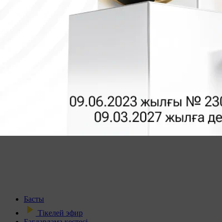
Басты
Тікелей эфир
Бағдарлама кестесі