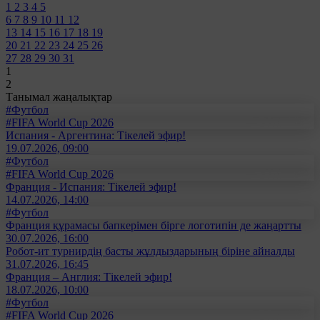
1
2
3
4
5
6
7
8
9
10
11
12
13
14
15
16
17
18
19
20
21
22
23
24
25
26
27
28
29
30
31
1
2
Танымал жаңалықтар
#Футбол
#FIFA World Cup 2026
Испания - Аргентина: Тікелей эфир!
19.07.2026, 09:00
#Футбол
#FIFA World Cup 2026
Франция - Испания: Тікелей эфир!
14.07.2026, 14:00
#Футбол
Франция құрамасы бапкерімен бірге логотипін де жаңартты
30.07.2026, 16:00
Робот-ит турнирдің басты жұлдыздарының біріне айналды
31.07.2026, 16:45
Франция – Англия: Тікелей эфир!
18.07.2026, 10:00
#Футбол
#FIFA World Cup 2026