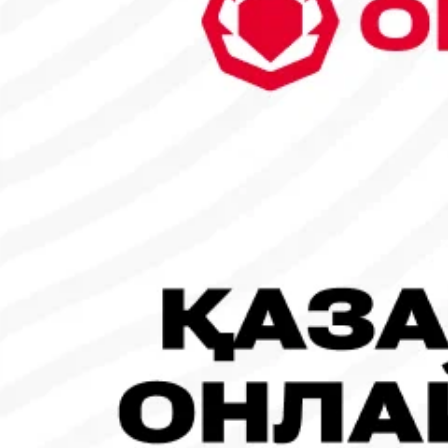
6
7
8
9
10
11
12
13
14
15
16
17
18
19
20
21
22
23
24
25
26
27
28
29
30
31
1
2
Танымал жаңалықтар
#Футбол
#FIFA World Cup 2026
Испания - Аргентина: Тікелей эфир!
19.07.2026, 09:00
#Футбол
#FIFA World Cup 2026
Франция - Испания: Тікелей эфир!
14.07.2026, 14:00
#Футбол
Франция құрамасы бапкерімен бірге логотипін де жаңартты
30.07.2026, 16:00
Робот-ит турнирдің басты жұлдыздарының біріне айналды
31.07.2026, 16:45
#Футбол
Concacaf құрамындағы 41 ел Инфантиноның бастамасына қар
31.07.2026, 12:00
Франция – Англия: Тікелей эфир!
18.07.2026, 10:00