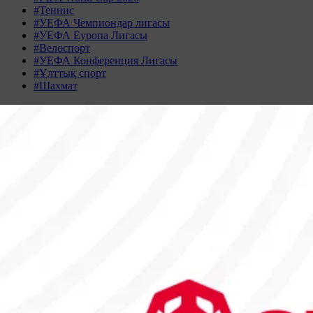
#Теннис
#УЕФА Чемпиондар лигасы
#УЕФА Еуропа Лигасы
#Велоспорт
#УЕФА Конференция Лигасы
#Ұлттық спорт
#Шахмат
Жаңалықтар табылмады
Жаңалықтар мұрағаты
ШІЛДЕ 2026
Дс
Сс
Ср
Бс
Жм
Сн
Жк
29
30
1
2
3
4
5