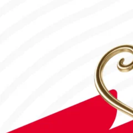
#Футбол
#FIFA World Cup 2026
Англия - Аргентина: Тікелей эфир!
15.07.2026, 16:00
#Футбол
Дастан Сәтбаев «Челси» сапындағы алғашқы голын соқты!
28.07.2026, 16:50
#Футбол
Астанада Paris Saint-Germain Academy ашылады!
04.08.2026, 16:40
#Футбол
#FIFA World Cup 2026
Франция - Англия: Тікелей эфир!
18.07.2026, 10:10