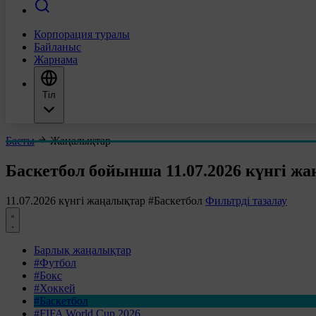
Корпорация туралы
Байланыс
Жарнама
Тіл
Басты
Жаңалықтар
Баскетбол бойынша 11.07.2026 күнгі ж
11.07.2026 күнгі жаңалықтар
#Баскетбол
Фильтрді тазалау
Барлық жаңалықтар
#Футбол
#Бокс
#Хоккей
#Баскетбол
#FIFA World Cup 2026