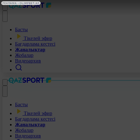
РЕКЛАМА • OLIMPBET.KZ
Басты
Тікелей эфир
Бағдарлама кестесі
Жаңалықтар
Жобалар
Видеоархив
Басты
Тікелей эфир
Бағдарлама кестесі
Жаңалықтар
Жобалар
Видеоархив