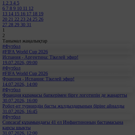
1
2
3
4
5
6
7
8
9
10
11
12
13
14
15
16
17
18
19
20
21
22
23
24
25
26
27
28
29
30
31
1
2
Танымал жаңалықтар
#Футбол
#FIFA World Cup 2026
Испания - Аргентина: Тікелей эфир!
19.07.2026, 09:00
#Футбол
#FIFA World Cup 2026
Франция - Испания: Тікелей эфир!
14.07.2026, 14:00
#Футбол
Франция құрамасы бапкерімен бірге логотипін де жаңартты
30.07.2026, 16:00
Робот-ит турнирдің басты жұлдыздарының біріне айналды
31.07.2026, 16:45
#Футбол
Concacaf құрамындағы 41 ел Инфантиноның бастамасына
қарсы шықты
31.07.2026, 12:00