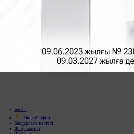
Басты
Тікелей эфир
Бағдарлама кестесі
Жаңалықтар
Жобалар