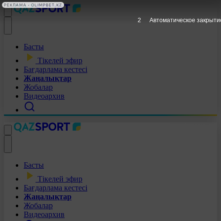
РЕКЛАМА • OLIMPBET.KZ
1
Автоматическое закрыти
Басты
Тікелей эфир
Бағдарлама кестесі
Жаңалықтар
Жобалар
Видеоархив
Басты
Тікелей эфир
Бағдарлама кестесі
Жаңалықтар
Жобалар
Видеоархив