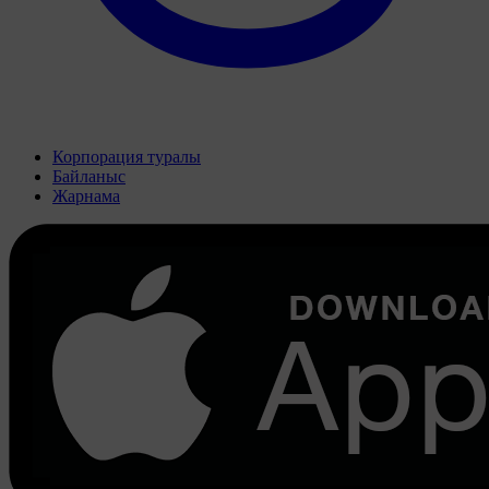
Корпорация туралы
Байланыс
Жарнама