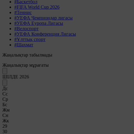
#Баскетбол
#FIFA World Cup 2026
#Теннис
#УЕФА Чемпиондар лигасы
#УЕФА Еуропа Лигасы
#Велоспорт
#УЕФА Конференция Лигасы
#Ұлттық спорт
#Шахмат
Жаңалықтар табылмады
Жаңалықтар мұрағаты
ШІЛДЕ 2026
Дс
Сс
Ср
Бс
Жм
Сн
Жк
29
30