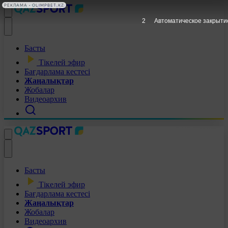
РЕКЛАМА • OLIMPBET.KZ
1
Автоматическое закрыти
Басты
Тікелей эфир
Бағдарлама кестесі
Жаңалықтар
Жобалар
Видеоархив
Басты
Тікелей эфир
Бағдарлама кестесі
Жаңалықтар
Жобалар
Видеоархив