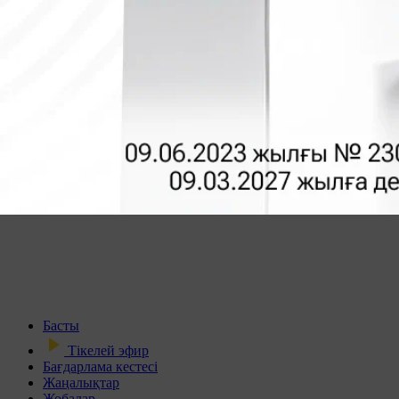
Басты
Тікелей эфир
Бағдарлама кестесі
Жаңалықтар
Жобалар