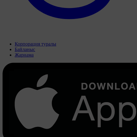
Корпорация туралы
Байланыс
Жарнама