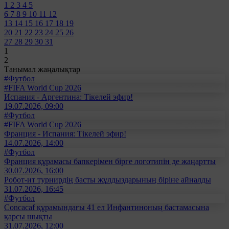
1
2
3
4
5
6
7
8
9
10
11
12
13
14
15
16
17
18
19
20
21
22
23
24
25
26
27
28
29
30
31
1
2
Танымал жаңалықтар
#Футбол
#FIFA World Cup 2026
Испания - Аргентина: Тікелей эфир!
19.07.2026, 09:00
#Футбол
#FIFA World Cup 2026
Франция - Испания: Тікелей эфир!
14.07.2026, 14:00
#Футбол
Франция құрамасы бапкерімен бірге логотипін де жаңартты
30.07.2026, 16:00
Робот-ит турнирдің басты жұлдыздарының біріне айналды
31.07.2026, 16:45
#Футбол
Concacaf құрамындағы 41 ел Инфантиноның бастамасына
қарсы шықты
31.07.2026, 12:00