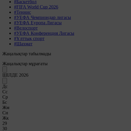
#Баскетбол
#FIFA World Cup 2026
#Теннис
#УЕФА Чемпиондар лигасы
#УЕФА Еуропа Лигасы
#Велоспорт
#УЕФА Конференция Лигасы
#Ұлттық спорт
#Шахмат
Жаңалықтар табылмады
Жаңалықтар мұрағаты
ШІЛДЕ 2026
Дс
Сс
Ср
Бс
Жм
Сн
Жк
29
30