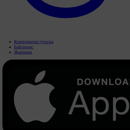
Корпорация туралы
Байланыс
Жарнама