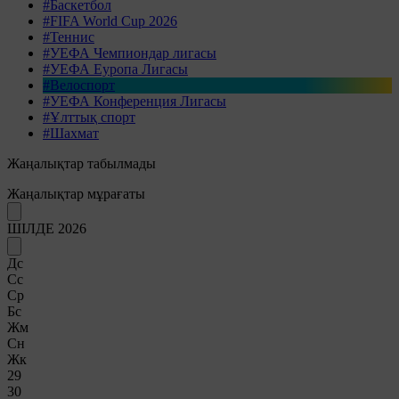
#Баскетбол
#FIFA World Cup 2026
#Теннис
#УЕФА Чемпиондар лигасы
#УЕФА Еуропа Лигасы
#Велоспорт
#УЕФА Конференция Лигасы
#Ұлттық спорт
#Шахмат
Жаңалықтар табылмады
Жаңалықтар мұрағаты
ШІЛДЕ 2026
Дс
Сс
Ср
Бс
Жм
Сн
Жк
29
30