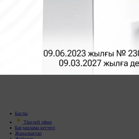
Басты
Тікелей эфир
Бағдарлама кестесі
Жаңалықтар
Жобалар