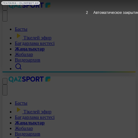
РЕКЛАМА • OLIMPBET.KZ
1
Автоматическое закрыти
Басты
Тікелей эфир
Бағдарлама кестесі
Жаңалықтар
Жобалар
Видеоархив
Басты
Тікелей эфир
Бағдарлама кестесі
Жаңалықтар
Жобалар
Видеоархив