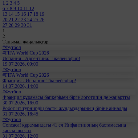
1
2
3
4
5
6
7
8
9
10
11
12
13
14
15
16
17
18
19
20
21
22
23
24
25
26
27
28
29
30
31
1
2
Танымал жаңалықтар
#Футбол
#FIFA World Cup 2026
Испания - Аргентина: Тікелей эфир!
19.07.2026, 09:00
#Футбол
#FIFA World Cup 2026
Франция - Испания: Тікелей эфир!
14.07.2026, 14:00
#Футбол
Франция құрамасы бапкерімен бірге логотипін де жаңартты
30.07.2026, 16:00
Робот-ит турнирдің басты жұлдыздарының біріне айналды
31.07.2026, 16:45
#Футбол
Concacaf құрамындағы 41 ел Инфантиноның бастамасына
қарсы шықты
31.07.2026, 12:00