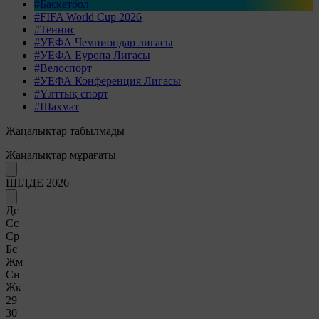
#Баскетбол
#FIFA World Cup 2026
#Теннис
#УЕФА Чемпиондар лигасы
#УЕФА Еуропа Лигасы
#Велоспорт
#УЕФА Конференция Лигасы
#Ұлттық спорт
#Шахмат
Жаңалықтар табылмады
Жаңалықтар мұрағаты
ШІЛДЕ 2026
Дс
Сс
Ср
Бс
Жм
Сн
Жк
29
30