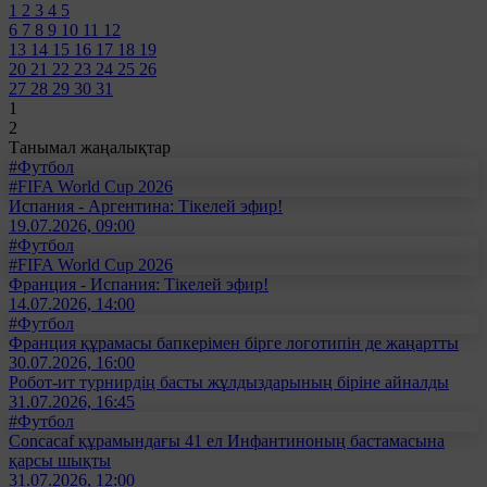
1
2
3
4
5
6
7
8
9
10
11
12
13
14
15
16
17
18
19
20
21
22
23
24
25
26
27
28
29
30
31
1
2
Танымал жаңалықтар
#Футбол
#FIFA World Cup 2026
Испания - Аргентина: Тікелей эфир!
19.07.2026, 09:00
#Футбол
#FIFA World Cup 2026
Франция - Испания: Тікелей эфир!
14.07.2026, 14:00
#Футбол
Франция құрамасы бапкерімен бірге логотипін де жаңартты
30.07.2026, 16:00
Робот-ит турнирдің басты жұлдыздарының біріне айналды
31.07.2026, 16:45
#Футбол
Concacaf құрамындағы 41 ел Инфантиноның бастамасына
қарсы шықты
31.07.2026, 12:00