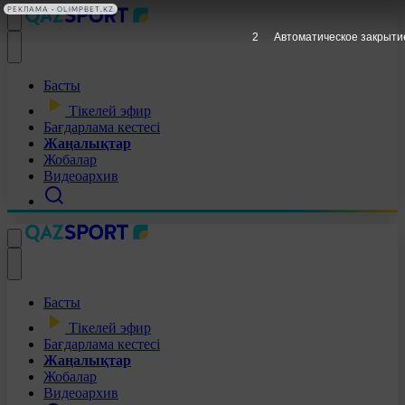
РЕКЛАМА • OLIMPBET.KZ
1
Автоматическое закрыти
Басты
Тікелей эфир
Бағдарлама кестесі
Жаңалықтар
Жобалар
Видеоархив
Басты
Тікелей эфир
Бағдарлама кестесі
Жаңалықтар
Жобалар
Видеоархив