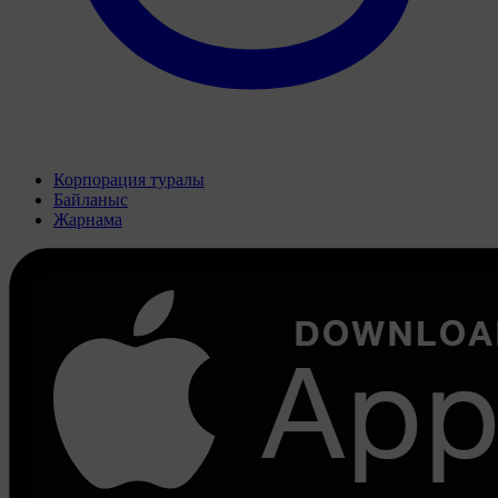
Корпорация туралы
Байланыс
Жарнама