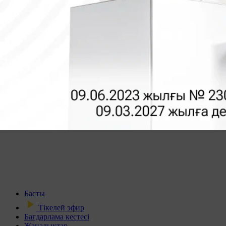
Басты
Тікелей эфир
Бағдарлама кестесі
Жаңалықтар