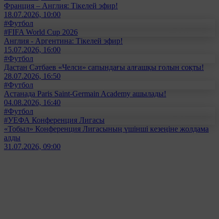
Франция – Англия: Тікелей эфир!
18.07.2026, 10:00
#Футбол
#FIFA World Cup 2026
Англия - Аргентина: Тікелей эфир!
15.07.2026, 16:00
#Футбол
Дастан Сәтбаев «Челси» сапындағы алғашқы голын соқты!
28.07.2026, 16:50
#Футбол
Астанада Paris Saint-Germain Academy ашылады!
04.08.2026, 16:40
#Футбол
#УЕФА Конференция Лигасы
«Тобыл» Конференция Лигасының үшінші кезеңіне жолдама
алды
31.07.2026, 09:00