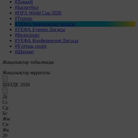
#Хоккей
#Баскетбол
#FIFA World Cup 2026
#Теннис
#УЕФА Чемпиондар лигасы
#УЕФА Еуропа Лигасы
#Велоспорт
#УЕФА Конференция Лигасы
#Ұлттық спорт
#Шахмат
Жаңалықтар табылмады
Жаңалықтар мұрағаты
ШІЛДЕ 2026
Дс
Сс
Ср
Бс
Жм
Сн
Жк
29