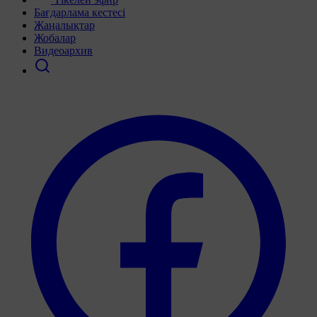
Бағдарлама кестесі
Жаңалықтар
Жобалар
Видеоархив