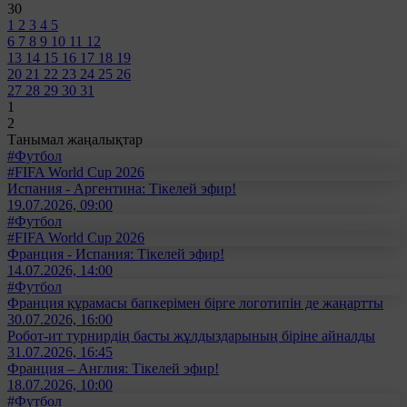
30
1
2
3
4
5
6
7
8
9
10
11
12
13
14
15
16
17
18
19
20
21
22
23
24
25
26
27
28
29
30
31
1
2
Танымал жаңалықтар
#Футбол
#FIFA World Cup 2026
Испания - Аргентина: Тікелей эфир!
19.07.2026, 09:00
#Футбол
#FIFA World Cup 2026
Франция - Испания: Тікелей эфир!
14.07.2026, 14:00
#Футбол
Франция құрамасы бапкерімен бірге логотипін де жаңартты
30.07.2026, 16:00
Робот-ит турнирдің басты жұлдыздарының біріне айналды
31.07.2026, 16:45
Франция – Англия: Тікелей эфир!
18.07.2026, 10:00
#Футбол