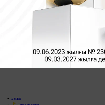
Басты
Тікелей эфир