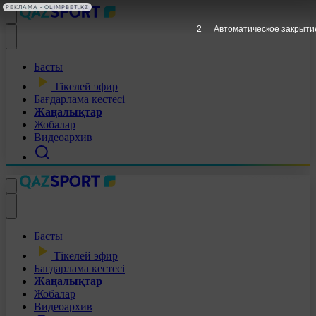
РЕКЛАМА • OLIMPBET.KZ
1
Автоматическое закрыти
Басты
Тікелей эфир
Бағдарлама кестесі
Жаңалықтар
Жобалар
Видеоархив
Басты
Тікелей эфир
Бағдарлама кестесі
Жаңалықтар
Жобалар
Видеоархив