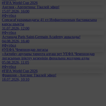
#FIFA World Cup 2026
Англия - Аргентина: Тікелей эфир!
15.07.2026, 16:00
#Футбол
Concacaf құрамындағы 41 ел Инфантиноның бастамасына
қарсы шықты
31.07.2026, 12:00
#Футбол
Астанада Paris Saint-Germain Academy ашылады!
04.08.2026, 16:40
#Футбол
#УЕФА Чемпиондар лигасы
«Ақтөбе» арулары тарихта алғаш рет УЕФА Чемпиондар
лигасының іріктеу кезеңінің финалына жолдама алды
05.08.2026, 11:05
#Футбол
#FIFA World Cup 2026
Франция - Англия: Тікелей эфир!
18.07.2026, 10:10