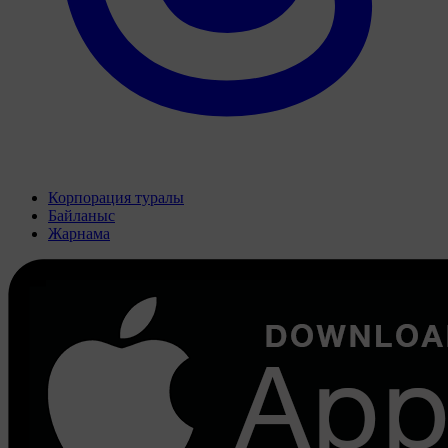
Корпорация туралы
Байланыс
Жарнама