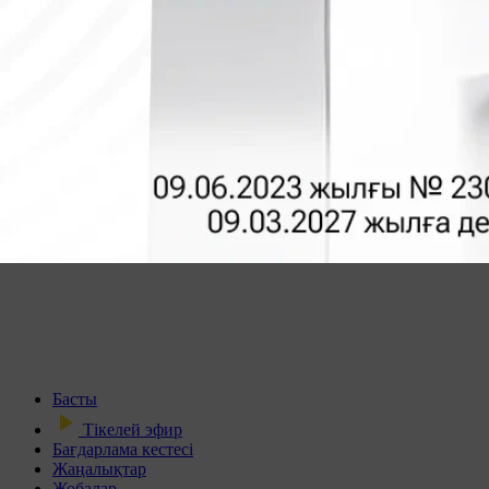
Басты
Тікелей эфир
Бағдарлама кестесі
Жаңалықтар
Жобалар