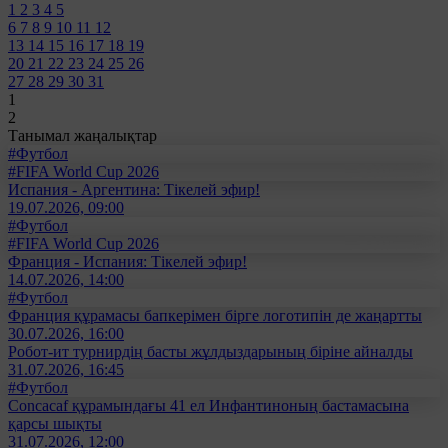
1
2
3
4
5
6
7
8
9
10
11
12
13
14
15
16
17
18
19
20
21
22
23
24
25
26
27
28
29
30
31
1
2
Танымал жаңалықтар
#Футбол
#FIFA World Cup 2026
Испания - Аргентина: Тікелей эфир!
19.07.2026, 09:00
#Футбол
#FIFA World Cup 2026
Франция - Испания: Тікелей эфир!
14.07.2026, 14:00
#Футбол
Франция құрамасы бапкерімен бірге логотипін де жаңартты
30.07.2026, 16:00
Робот-ит турнирдің басты жұлдыздарының біріне айналды
31.07.2026, 16:45
#Футбол
Concacaf құрамындағы 41 ел Инфантиноның бастамасына
қарсы шықты
31.07.2026, 12:00