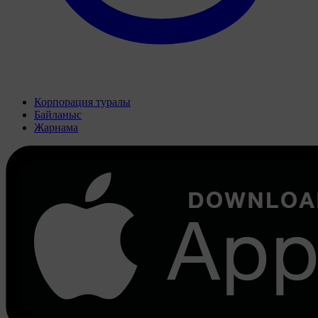
Корпорация туралы
Байланыс
Жарнама