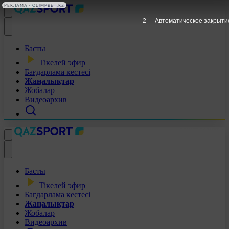
РЕКЛАМА • OLIMPBET.KZ
1
Автоматическое закрыти
Басты
Тікелей эфир
Бағдарлама кестесі
Жаңалықтар
Жобалар
Видеоархив
Басты
Тікелей эфир
Бағдарлама кестесі
Жаңалықтар
Жобалар
Видеоархив