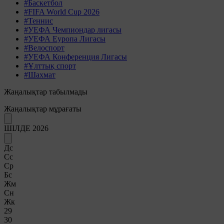
#Баскетбол
#FIFA World Cup 2026
#Теннис
#УЕФА Чемпиондар лигасы
#УЕФА Еуропа Лигасы
#Велоспорт
#УЕФА Конференция Лигасы
#Ұлттық спорт
#Шахмат
Жаңалықтар табылмады
Жаңалықтар мұрағаты
ШІЛДЕ 2026
Дс
Сс
Ср
Бс
Жм
Сн
Жк
29
30