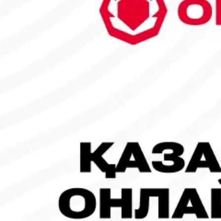
6
7
8
9
10
11
12
13
14
15
16
17
18
19
20
21
22
23
24
25
26
27
28
29
30
31
1
2
Танымал жаңалықтар
#Футбол
#FIFA World Cup 2026
Испания - Аргентина: Тікелей эфир!
19.07.2026, 09:00
#Футбол
#FIFA World Cup 2026
Франция - Испания: Тікелей эфир!
14.07.2026, 14:00
#Футбол
Франция құрамасы бапкерімен бірге логотипін де жаңартты
30.07.2026, 16:00
Робот-ит турнирдің басты жұлдыздарының біріне айналды
31.07.2026, 16:45
#Футбол
Concacaf құрамындағы 41 ел Инфантиноның бастамасына қар
31.07.2026, 12:00
Франция – Англия: Тікелей эфир!
18.07.2026, 10:00