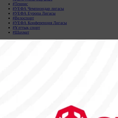
#Теннис
#УЕФА Чемпиондар лигасы
#УЕФА Еуропа Лигасы
#Велоспорт
#УЕФА Конференция Лигасы
#Ұлттық спорт
#Шахмат
Жаңалықтар табылмады
Жаңалықтар мұрағаты
ШІЛДЕ 2026
Дс
Сс
Ср
Бс
Жм
Сн
Жк
29
30
1
2
3
4
5