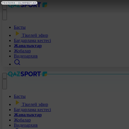
РЕКЛАМА • OLIMPBET.KZ
Басты
Тікелей эфир
Бағдарлама кестесі
Жаңалықтар
Жобалар
Видеоархив
Басты
Тікелей эфир
Бағдарлама кестесі
Жаңалықтар
Жобалар
Видеоархив