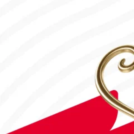
#Футбол
#FIFA World Cup 2026
Англия - Аргентина: Тікелей эфир!
15.07.2026, 16:00
#Футбол
Дастан Сәтбаев «Челси» сапындағы алғашқы голын соқты!
28.07.2026, 16:50
#Футбол
Астанада Paris Saint-Germain Academy ашылады!
04.08.2026, 16:40
#Футбол
#FIFA World Cup 2026
Франция - Англия: Тікелей эфир!
18.07.2026, 10:10