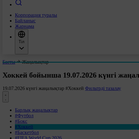
Корпорация туралы
Байланыс
Жарнама
Тіл
Басты
Жаңалықтар
Хоккей бойынша 19.07.2026 күнгі жаңа
19.07.2026 күнгі жаңалықтар
#Хоккей
Фильтрді тазалау
Барлық жаңалықтар
#Футбол
#Бокс
#Хоккей
#Баскетбол
#FIFA World Cup 2026