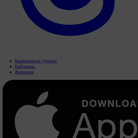
Корпорация туралы
Байланыс
Жарнама