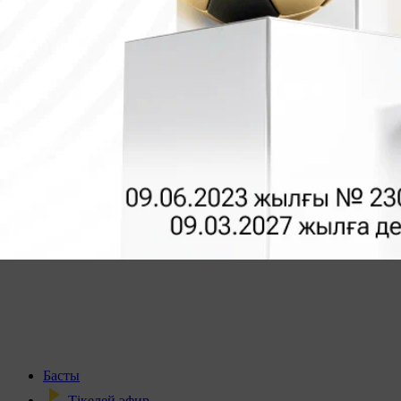
Басты
Тікелей эфир