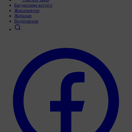
Бағдарлама кестесі
Жаңалықтар
Жобалар
Видеоархив