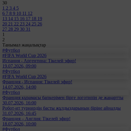
30
1
2
3
4
5
6
7
8
9
10
11
12
13
14
15
16
17
18
19
20
21
22
23
24
25
26
27
28
29
30
31
1
2
Танымал жаңалықтар
#Футбол
#FIFA World Cup 2026
Испания - Аргентина: Тікелей эфир!
19.07.2026, 09:00
#Футбол
#FIFA World Cup 2026
Франция - Испания: Тікелей эфир!
14.07.2026, 14:00
#Футбол
Франция құрамасы бапкерімен бірге логотипін де жаңартты
30.07.2026, 16:00
Робот-ит турнирдің басты жұлдыздарының біріне айналды
31.07.2026, 16:45
Франция – Англия: Тікелей эфир!
18.07.2026, 10:00
#Футбол