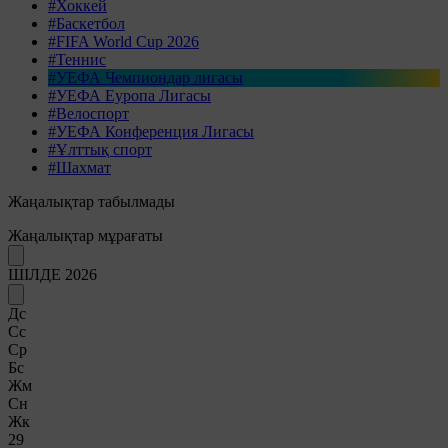
#Хоккей
#Баскетбол
#FIFA World Cup 2026
#Теннис
#УЕФА Чемпиондар лигасы
#УЕФА Еуропа Лигасы
#Велоспорт
#УЕФА Конференция Лигасы
#Ұлттық спорт
#Шахмат
Жаңалықтар табылмады
Жаңалықтар мұрағаты
ШІЛДЕ 2026
Дс
Сс
Ср
Бс
Жм
Сн
Жк
29