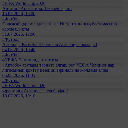
#FIFA World Cup 2026
Англия - Аргентина: Тікелей эфир!
15.07.2026, 16:00
#Футбол
Concacaf құрамындағы 41 ел Инфантиноның бастамасына
қарсы шықты
31.07.2026, 12:00
#Футбол
Астанада Paris Saint-Germain Academy ашылады!
04.08.2026, 16:40
#Футбол
#УЕФА Чемпиондар лигасы
«Ақтөбе» арулары тарихта алғаш рет УЕФА Чемпиондар
лигасының іріктеу кезеңінің финалына жолдама алды
05.08.2026, 11:05
#Футбол
#FIFA World Cup 2026
Франция - Англия: Тікелей эфир!
18.07.2026, 10:10