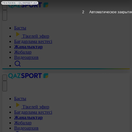
РЕКЛАМА • OLIMPBET.KZ
1
Автоматическое закрыти
Басты
Тікелей эфир
Бағдарлама кестесі
Жаңалықтар
Жобалар
Видеоархив
Басты
Тікелей эфир
Бағдарлама кестесі
Жаңалықтар
Жобалар
Видеоархив