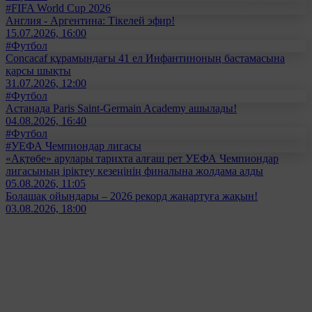
#FIFA World Cup 2026
Англия - Аргентина: Тікелей эфир!
15.07.2026, 16:00
#Футбол
Concacaf құрамындағы 41 ел Инфантиноның бастамасына
қарсы шықты
31.07.2026, 12:00
#Футбол
Астанада Paris Saint-Germain Academy ашылады!
04.08.2026, 16:40
#Футбол
#УЕФА Чемпиондар лигасы
«Ақтөбе» арулары тарихта алғаш рет УЕФА Чемпиондар
лигасының іріктеу кезеңінің финалына жолдама алды
05.08.2026, 11:05
Болашақ ойындары – 2026 рекорд жаңартуға жақын!
03.08.2026, 18:00