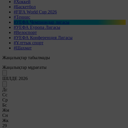
#Хоккей
#Баскетбол
#FIFA World Cup 2026
#Теннис
#УЕФА Чемпиондар лигасы
#УЕФА Еуропа Лигасы
#Велоспорт
#УЕФА Конференция Лигасы
#Ұлттық спорт
#Шахмат
Жаңалықтар табылмады
Жаңалықтар мұрағаты
ШІЛДЕ 2026
Дс
Сс
Ср
Бс
Жм
Сн
Жк
29