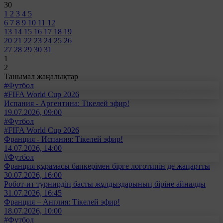
30
1
2
3
4
5
6
7
8
9
10
11
12
13
14
15
16
17
18
19
20
21
22
23
24
25
26
27
28
29
30
31
1
2
Танымал жаңалықтар
#Футбол
#FIFA World Cup 2026
Испания - Аргентина: Тікелей эфир!
19.07.2026, 09:00
#Футбол
#FIFA World Cup 2026
Франция - Испания: Тікелей эфир!
14.07.2026, 14:00
#Футбол
Франция құрамасы бапкерімен бірге логотипін де жаңартты
30.07.2026, 16:00
Робот-ит турнирдің басты жұлдыздарының біріне айналды
31.07.2026, 16:45
Франция – Англия: Тікелей эфир!
18.07.2026, 10:00
#Футбол