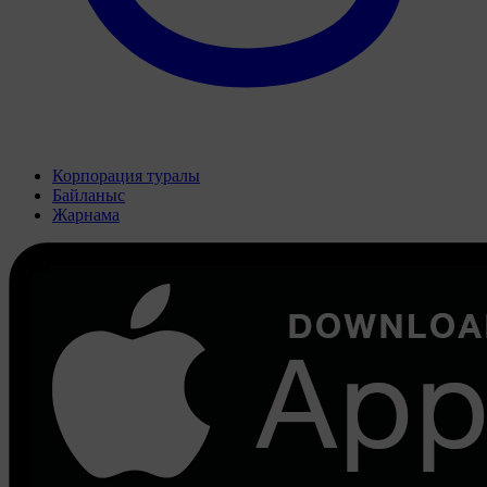
Корпорация туралы
Байланыс
Жарнама