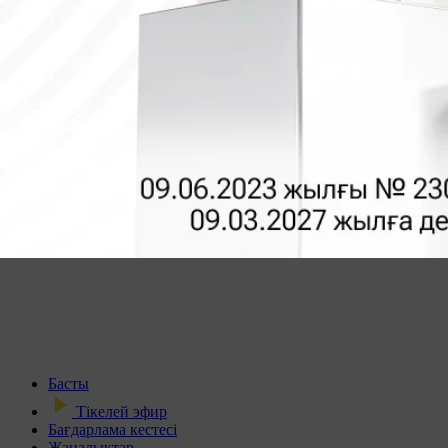
Басты
Тікелей эфир
Бағдарлама кестесі
Жаңалықтар