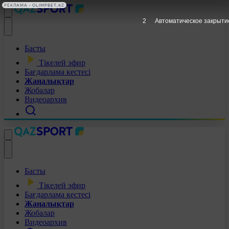
РЕКЛАМА • OLIMPBET.KZ
1
Автоматическое закрыти
Басты
Тікелей эфир
Бағдарлама кестесі
Жаңалықтар
Жобалар
Видеоархив
Басты
Тікелей эфир
Бағдарлама кестесі
Жаңалықтар
Жобалар
Видеоархив