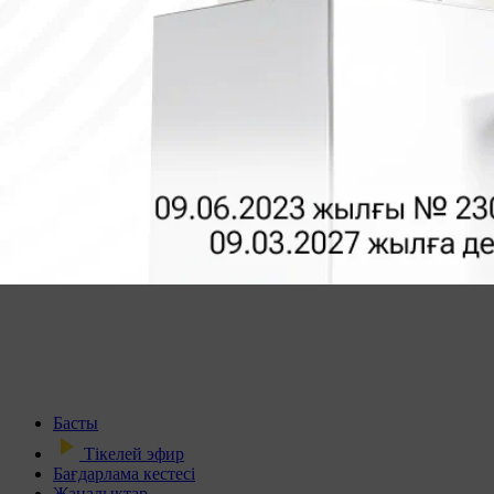
Басты
Тікелей эфир
Бағдарлама кестесі
Жаңалықтар