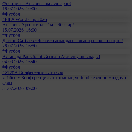
Франция – Англия: Тікелей эфир!
18.07.2026, 10:00
#Футбол
#FIFA World Cup 2026
Англия - Аргентина: Тікелей эфир!
15.07.2026, 16:00
#Футбол
Дастан Сәтбаев «Челси» сапындағы алғашқы голын соқты!
28.07.2026, 16:50
#Футбол
Астанада Paris Saint-Germain Academy ашылады!
04.08.2026, 16:40
#Футбол
#УЕФА Конференция Лигасы
«Тобыл» Конференция Лигасының үшінші кезеңіне жолдама
алды
31.07.2026, 09:00