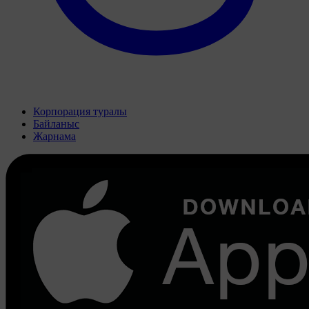
Корпорация туралы
Байланыс
Жарнама