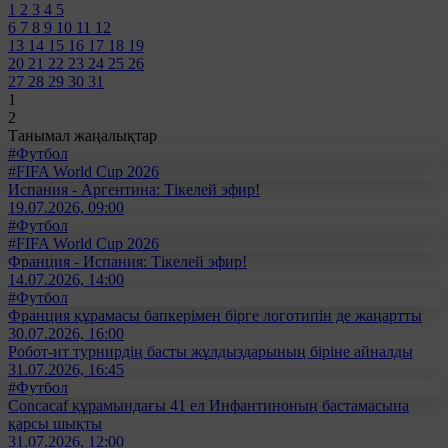
1
2
3
4
5
6
7
8
9
10
11
12
13
14
15
16
17
18
19
20
21
22
23
24
25
26
27
28
29
30
31
1
2
Танымал жаңалықтар
#Футбол
#FIFA World Cup 2026
Испания - Аргентина: Тікелей эфир!
19.07.2026, 09:00
#Футбол
#FIFA World Cup 2026
Франция - Испания: Тікелей эфир!
14.07.2026, 14:00
#Футбол
Франция құрамасы бапкерімен бірге логотипін де жаңартты
30.07.2026, 16:00
Робот-ит турнирдің басты жұлдыздарының біріне айналды
31.07.2026, 16:45
#Футбол
Concacaf құрамындағы 41 ел Инфантиноның бастамасына
қарсы шықты
31.07.2026, 12:00