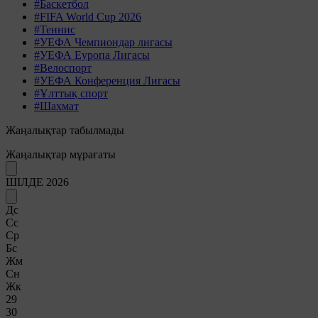
#Баскетбол
#FIFA World Cup 2026
#Теннис
#УЕФА Чемпиондар лигасы
#УЕФА Еуропа Лигасы
#Велоспорт
#УЕФА Конференция Лигасы
#Ұлттық спорт
#Шахмат
Жаңалықтар табылмады
Жаңалықтар мұрағаты
ШІЛДЕ 2026
Дс
Сс
Ср
Бс
Жм
Сн
Жк
29
30