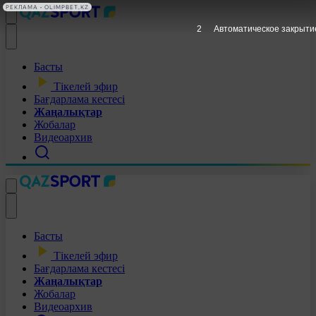
РЕКЛАМА • OLIMPBET.KZ
1
Автоматическое закрыти
Басты
Тікелей эфир
Бағдарлама кестесі
Жаңалықтар
Жобалар
Видеоархив
Басты
Тікелей эфир
Бағдарлама кестесі
Жаңалықтар
Жобалар
Видеоархив