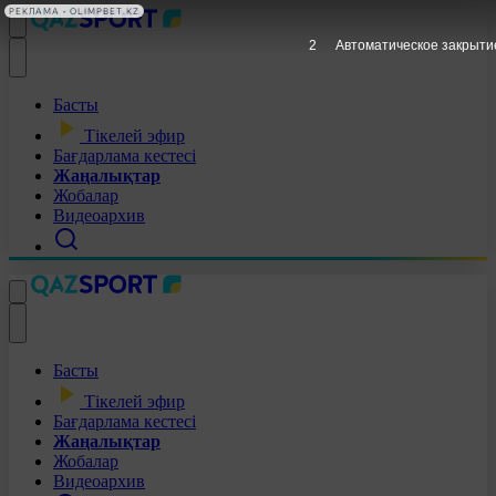
РЕКЛАМА • OLIMPBET.KZ
1
Автоматическое закрыти
Басты
Тікелей эфир
Бағдарлама кестесі
Жаңалықтар
Жобалар
Видеоархив
Басты
Тікелей эфир
Бағдарлама кестесі
Жаңалықтар
Жобалар
Видеоархив