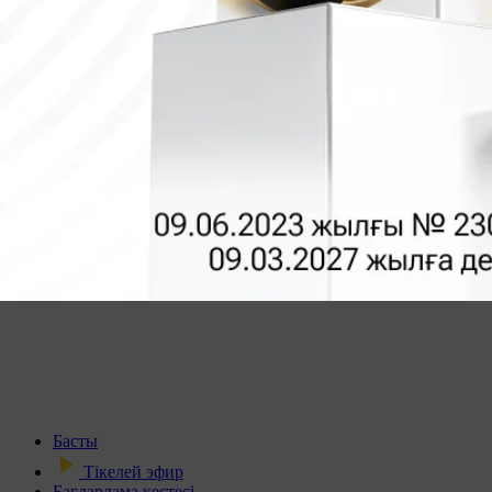
Басты
Тікелей эфир
Бағдарлама кестесі