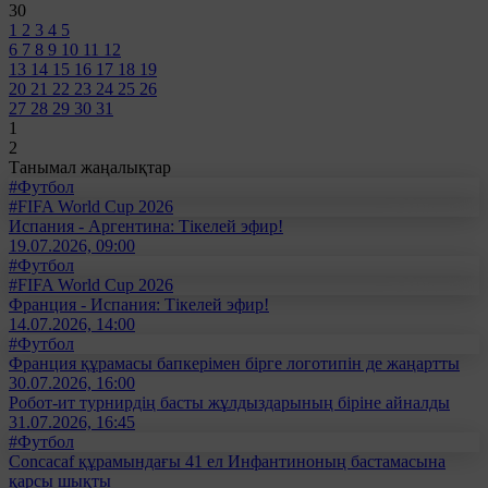
30
1
2
3
4
5
6
7
8
9
10
11
12
13
14
15
16
17
18
19
20
21
22
23
24
25
26
27
28
29
30
31
1
2
Танымал жаңалықтар
#Футбол
#FIFA World Cup 2026
Испания - Аргентина: Тікелей эфир!
19.07.2026, 09:00
#Футбол
#FIFA World Cup 2026
Франция - Испания: Тікелей эфир!
14.07.2026, 14:00
#Футбол
Франция құрамасы бапкерімен бірге логотипін де жаңартты
30.07.2026, 16:00
Робот-ит турнирдің басты жұлдыздарының біріне айналды
31.07.2026, 16:45
#Футбол
Concacaf құрамындағы 41 ел Инфантиноның бастамасына
қарсы шықты