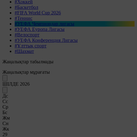
#Хоккей
#Баскетбол
#FIFA World Cup 2026
#Теннис
#УЕФА Чемпиондар лигасы
#УЕФА Еуропа Лигасы
#Велоспорт
#УЕФА Конференция Лигасы
#Ұлттық спорт
#Шахмат
Жаңалықтар табылмады
Жаңалықтар мұрағаты
ШІЛДЕ 2026
Дс
Сс
Ср
Бс
Жм
Сн
Жк
29