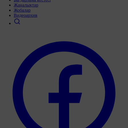
Жаңалықтар
Жобалар
Видеоархив