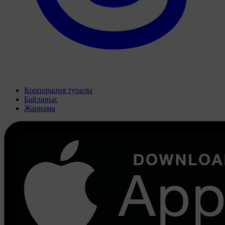
Корпорация туралы
Байланыс
Жарнама