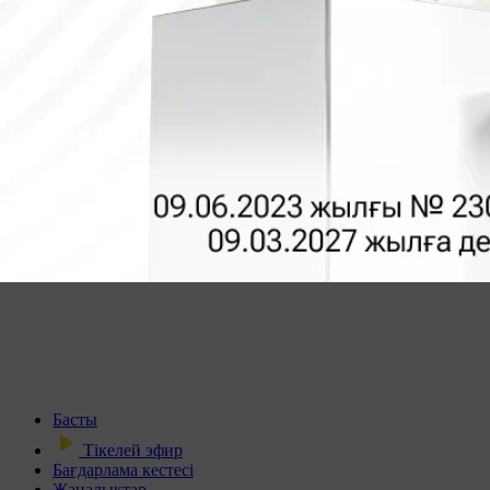
Басты
Тікелей эфир
Бағдарлама кестесі
Жаңалықтар