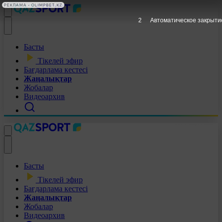
РЕКЛАМА • OLIMPBET.KZ
1
Автоматическое закрыти
Басты
Тікелей эфир
Бағдарлама кестесі
Жаңалықтар
Жобалар
Видеоархив
Басты
Тікелей эфир
Бағдарлама кестесі
Жаңалықтар
Жобалар
Видеоархив