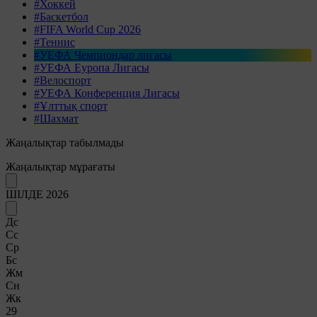
#Хоккей
#Баскетбол
#FIFA World Cup 2026
#Теннис
#УЕФА Чемпиондар лигасы
#УЕФА Еуропа Лигасы
#Велоспорт
#УЕФА Конференция Лигасы
#Ұлттық спорт
#Шахмат
Жаңалықтар табылмады
Жаңалықтар мұрағаты
ШІЛДЕ 2026
Дс
Сс
Ср
Бс
Жм
Сн
Жк
29