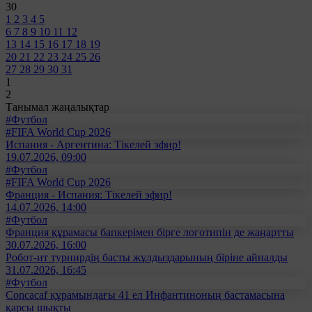
30
1
2
3
4
5
6
7
8
9
10
11
12
13
14
15
16
17
18
19
20
21
22
23
24
25
26
27
28
29
30
31
1
2
Танымал жаңалықтар
#Футбол
#FIFA World Cup 2026
Испания - Аргентина: Тікелей эфир!
19.07.2026, 09:00
#Футбол
#FIFA World Cup 2026
Франция - Испания: Тікелей эфир!
14.07.2026, 14:00
#Футбол
Франция құрамасы бапкерімен бірге логотипін де жаңартты
30.07.2026, 16:00
Робот-ит турнирдің басты жұлдыздарының біріне айналды
31.07.2026, 16:45
#Футбол
Concacaf құрамындағы 41 ел Инфантиноның бастамасына
қарсы шықты