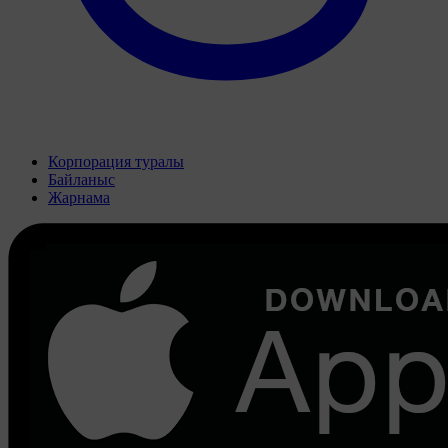
Корпорация туралы
Байланыс
Жарнама