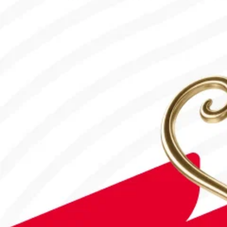
#Футбол
#FIFA World Cup 2026
Англия - Аргентина: Тікелей эфир!
15.07.2026, 16:00
#Футбол
Дастан Сәтбаев «Челси» сапындағы алғашқы голын соқты!
28.07.2026, 16:50
#Футбол
Астанада Paris Saint-Germain Academy ашылады!
04.08.2026, 16:40
#Футбол
#FIFA World Cup 2026
Франция - Англия: Тікелей эфир!
18.07.2026, 10:10