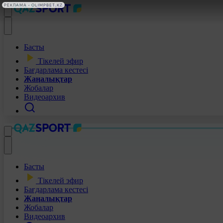
РЕКЛАМА • OLIMPBET.KZ
Басты
Тікелей эфир
Бағдарлама кестесі
Жаңалықтар
Жобалар
Видеоархив
Басты
Тікелей эфир
Бағдарлама кестесі
Жаңалықтар
Жобалар
Видеоархив