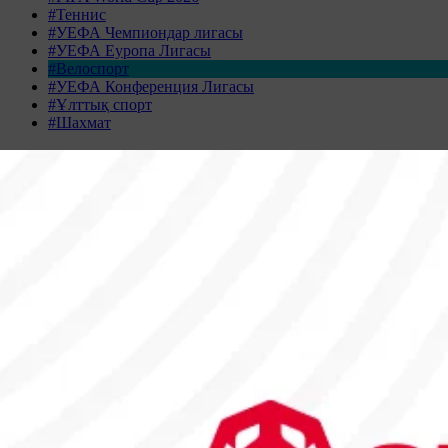
#Теннис
#УЕФА Чемпиондар лигасы
#УЕФА Еуропа Лигасы
#Велоспорт
#УЕФА Конференция Лигасы
#Ұлттық спорт
#Шахмат
Жаңалықтар табылмады
Жаңалықтар мұрағаты
ШІЛДЕ 2026
Дс
Сс
Ср
Бс
Жм
Сн
Жк
29
30
1
2
3
4
5