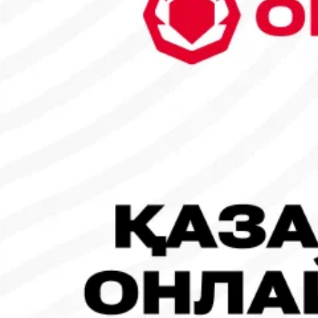
6
7
8
9
10
11
12
13
14
15
16
17
18
19
20
21
22
23
24
25
26
27
28
29
30
31
1
2
Танымал жаңалықтар
#Футбол
#FIFA World Cup 2026
Испания - Аргентина: Тікелей эфир!
19.07.2026, 09:00
#Футбол
#FIFA World Cup 2026
Франция - Испания: Тікелей эфир!
14.07.2026, 14:00
#Футбол
Франция құрамасы бапкерімен бірге логотипін де жаңартты
30.07.2026, 16:00
Робот-ит турнирдің басты жұлдыздарының біріне айналды
31.07.2026, 16:45
#Футбол
Concacaf құрамындағы 41 ел Инфантиноның бастамасына қар
31.07.2026, 12:00
Франция – Англия: Тікелей эфир!
18.07.2026, 10:00