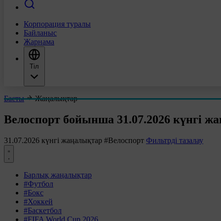
Корпорация туралы
Байланыс
Жарнама
Тіл
Басты
Жаңалықтар
Велоспорт бойынша 31.07.2026 күнгі ж
31.07.2026 күнгі жаңалықтар
#Велоспорт
Фильтрді тазалау
Барлық жаңалықтар
#Футбол
#Бокс
#Хоккей
#Баскетбол
#FIFA World Cup 2026