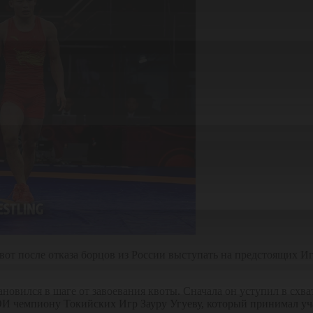
от после отказа борцов из России выступать на предстоящих Иг
новился в шаге от завоевания квоты. Сначала он уступил в схва
ОИ чемпиону Токийских Игр Зауру Угуеву, который принимал уча