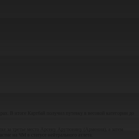
рах. В итоге Картбай получил путевку в весовой категории до
тке за третье место Арсену Арутюняну (Армения), а затем
стие на ЧМ в статусе нейтрального атлета.