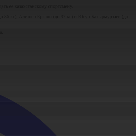
ать ее казахстанскому спортсмену.
о 86 кг), Алишер Ергали (до 97 кг) и Юсуп Батырмурзаев (до
я.