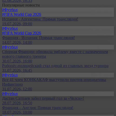
02.08.2026, 16:35
Популярные новости
#Футбол
#FIFA World Cup 2026
Испания - Аргентина: Прямая трансляция!
19.07.2026, 09:00
#Футбол
#FIFA World Cup 2026
Франция - Испания: Прямая трансляция!
14.07.2026, 14:00
#Футбол
Сборная Франции обновила эмблему вместе с назначением
нового главного тренера
30.07.2026, 16:00
Робопёс-полицейский стал одной из главных звезд турнира
31.07.2026, 16:45
#Футбол
Все 41 член КОНКАКАФ выступили против инициативы
Инфантино
31.07.2026, 12:00
#Футбол
Дастан Сатпаев забил первый гол за «Челси»!
28.07.2026, 16:50
Франция – Англия: Прямая трансляция!
18.07.2026, 10:00