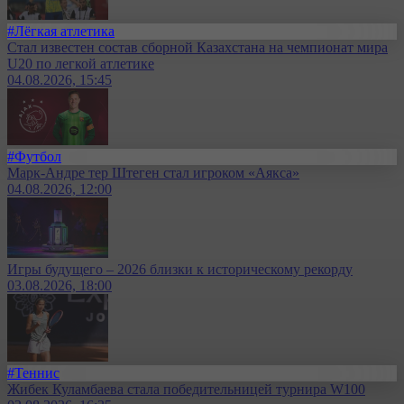
#Лёгкая атлетика
Стал известен состав сборной Казахстана на чемпионат мира
U20 по легкой атлетике
04.08.2026, 15:45
#Футбол
Марк-Андре тер Штеген стал игроком «Аякса»
04.08.2026, 12:00
Игры будущего – 2026 близки к историческому рекорду
03.08.2026, 18:00
#Теннис
Жибек Куламбаева стала победительницей турнира W100