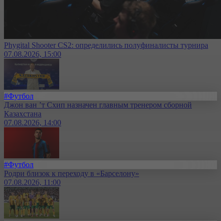
Phygital Shooter CS2: определились полуфиналисты турнира
07.08.2026, 15:00
#Футбол
Джон ван ’т Схип назначен главным тренером сборной
Казахстана
07.08.2026, 14:00
#Футбол
Родри близок к переходу в «Барселону»
07.08.2026, 11:00