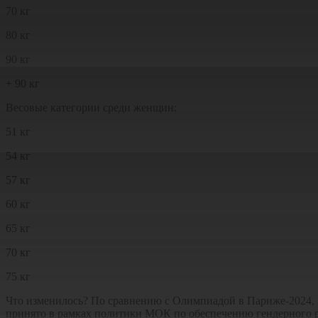
70 кг
80 кг
90 кг
+ 90 кг
Весовые категории среди женщин:
51 кг
54 кг
57 кг
60 кг
65 кг
70 кг
75 кг
Что изменилось? По сравнению с Олимпиадой в Париже-2024, ко
принято в рамках политики МОК по обеспечению гендерного р