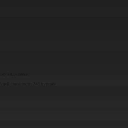
Лос-Анджелесе.
бщей сложности 248 путевок.