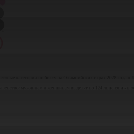
совые категории по боксу на Олимпийских играх 2028 года в 
равенство: мужчинам и женщинам выделят по 124 лицензии - в о