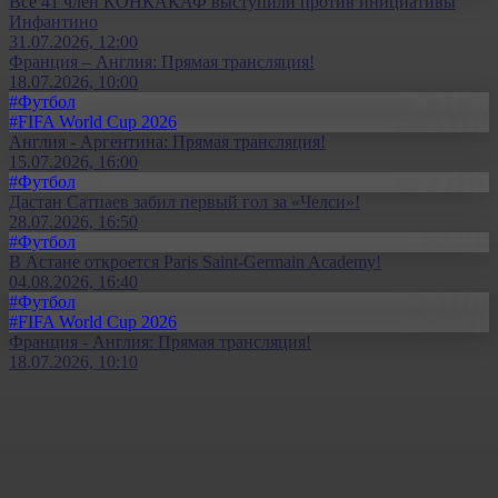
Все 41 член КОНКАКАФ выступили против инициативы
Инфантино
31.07.2026, 12:00
Франция – Англия: Прямая трансляция!
18.07.2026, 10:00
#Футбол
#FIFA World Cup 2026
Англия - Аргентина: Прямая трансляция!
15.07.2026, 16:00
#Футбол
Дастан Сатпаев забил первый гол за «Челси»!
28.07.2026, 16:50
#Футбол
В Астане откроется Paris Saint-Germain Academy!
04.08.2026, 16:40
#Футбол
#FIFA World Cup 2026
Франция - Англия: Прямая трансляция!
18.07.2026, 10:10