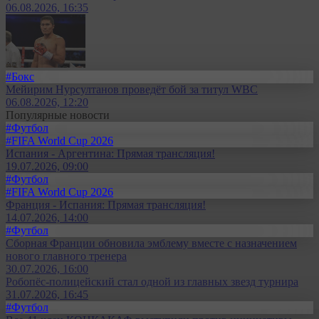
06.08.2026, 16:35
#Бокс
Мейирим Нурсултанов проведёт бой за титул WBC
06.08.2026, 12:20
Популярные новости
#Футбол
#FIFA World Cup 2026
Испания - Аргентина: Прямая трансляция!
19.07.2026, 09:00
#Футбол
#FIFA World Cup 2026
Франция - Испания: Прямая трансляция!
14.07.2026, 14:00
#Футбол
Сборная Франции обновила эмблему вместе с назначением
нового главного тренера
30.07.2026, 16:00
Робопёс-полицейский стал одной из главных звезд турнира
31.07.2026, 16:45
#Футбол