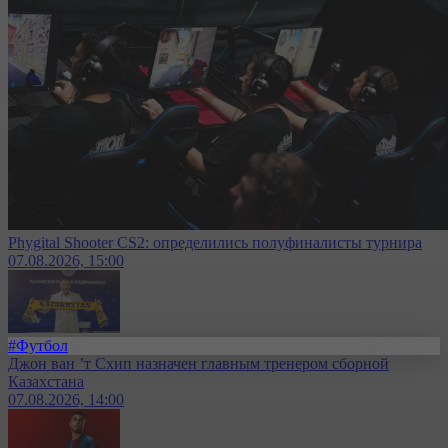
Phygital Shooter CS2: определились полуфиналисты турнира
07.08.2026, 15:00
#Футбол
Джон ван ’т Схип назначен главным тренером сборной
Казахстана
07.08.2026, 14:00