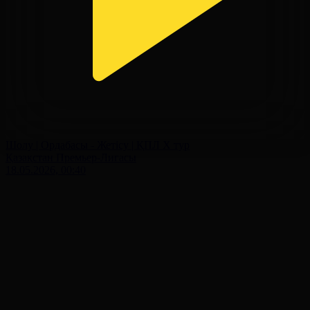
Шолу | Ордабасы - Жетісу | ҚПЛ X тур
Қазақстан Премьер-Лигасы
18.05.2026, 00:40