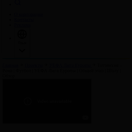
О корпорации
Контакты
Реклама
Язык
Главная
Проекты
УЕФА Лига Еуропы
Тоттенхэм –
Рома | Футбол | УЕФА Лига Еуропы | Общий этап | Шолу |
Обзор