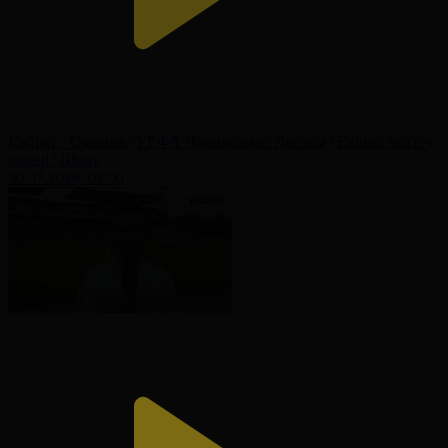
Қайрат - Омония | УЕФА Чемпиондар Лигасы | Екінші іріктеу
кезеңі | Шолу
30.07.2026, 02:00