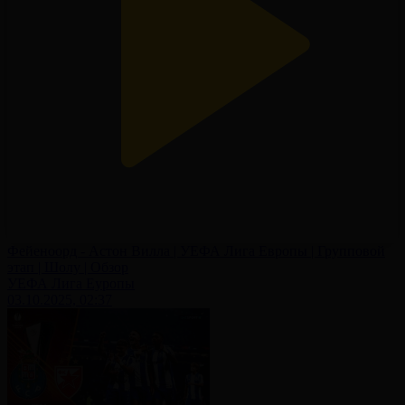
Фейеноорд - Астон Вилла | УЕФА Лига Европы | Групповой
этап | Шолу | Обзор
УЕФА Лига Еуропы
03.10.2025, 02:37