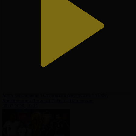
Матч қарсаңында І Студиялық бағдарлама І УЕФА
Конференция Лигасы І Тобыл – Паневежис
30.07.2026, 19:25