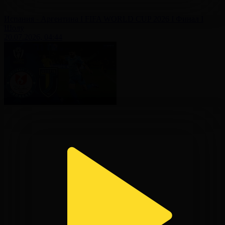
Испания - Аргентина І FIFA WORLD CUP 2026 І Финал І
Шолу
20.07.2026, 04:44