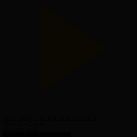
Сельта - Ницца | ЛЕ | Групповой этап | Обзор
УЕФА Лига Еуропы
24.10.2025, 04:45