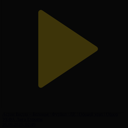
Астон Вилла – Болонья | Футбол | ЛЕ | Общий этап | Обзор
УЕФА Лига Еуропы
26.09.2025, 02:49