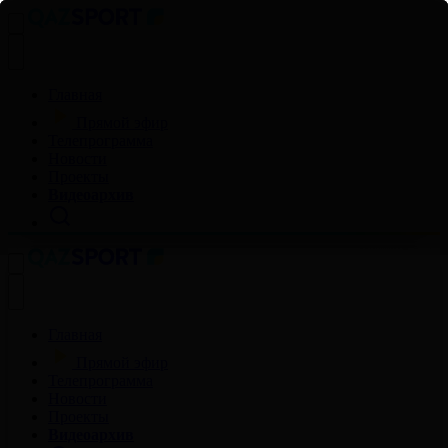
Главная
Прямой эфир
Телепрограмма
Новости
Проекты
Видеоархив
Главная
Прямой эфир
Телепрограмма
Новости
Проекты
Видеоархив