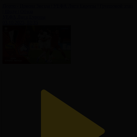
Порто - Црвена Звезда | УЕФА Лига Европы | Групповой этап
| Шолу | Обзор
УЕФА Лига Еуропы
03.10.2025, 02:35