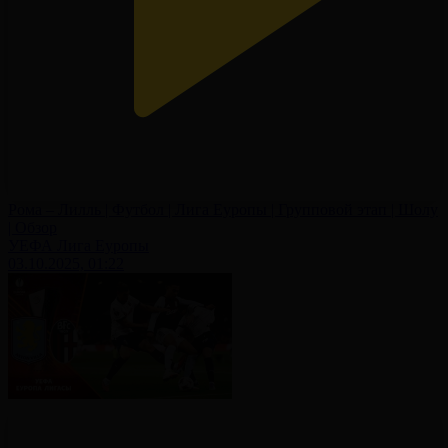
Рома – Лилль | Футбол | Лига Еуропы | Групповой этап | Шолу
| Обзор
УЕФА Лига Еуропы
03.10.2025, 01:22