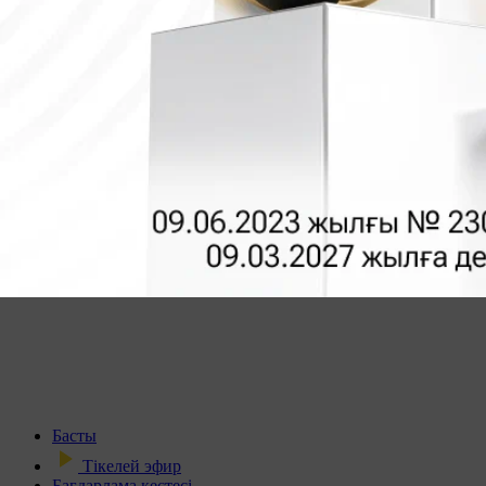
Басты
Тікелей эфир
Бағдарлама кестесі