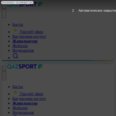
РЕКЛАМА • OLIMPBET.KZ
1
Автоматическое закрыти
Басты
Тікелей эфир
Бағдарлама кестесі
Жаңалықтар
Жобалар
Видеоархив
Басты
Тікелей эфир
Бағдарлама кестесі
Жаңалықтар
Жобалар
Видеоархив