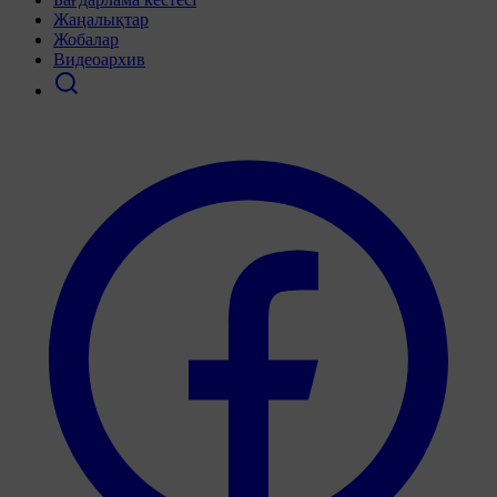
Жаңалықтар
Жобалар
Видеоархив