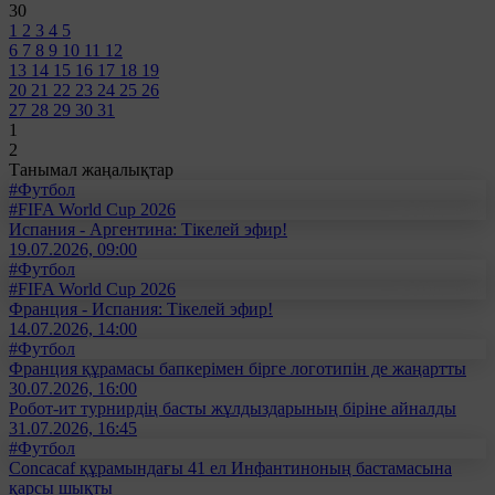
30
1
2
3
4
5
6
7
8
9
10
11
12
13
14
15
16
17
18
19
20
21
22
23
24
25
26
27
28
29
30
31
1
2
Танымал жаңалықтар
#Футбол
#FIFA World Cup 2026
Испания - Аргентина: Тікелей эфир!
19.07.2026, 09:00
#Футбол
#FIFA World Cup 2026
Франция - Испания: Тікелей эфир!
14.07.2026, 14:00
#Футбол
Франция құрамасы бапкерімен бірге логотипін де жаңартты
30.07.2026, 16:00
Робот-ит турнирдің басты жұлдыздарының біріне айналды
31.07.2026, 16:45
#Футбол
Concacaf құрамындағы 41 ел Инфантиноның бастамасына
қарсы шықты