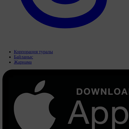
Корпорация туралы
Байланыс
Жарнама