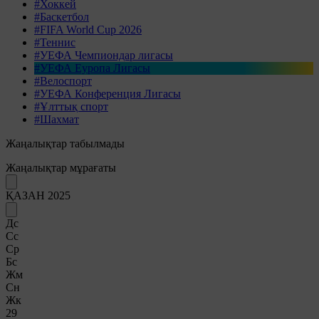
#Хоккей
#Баскетбол
#FIFA World Cup 2026
#Теннис
#УЕФА Чемпиондар лигасы
#УЕФА Еуропа Лигасы
#Велоспорт
#УЕФА Конференция Лигасы
#Ұлттық спорт
#Шахмат
Жаңалықтар табылмады
Жаңалықтар мұрағаты
ҚАЗАН 2025
Дс
Сс
Ср
Бс
Жм
Сн
Жк
29