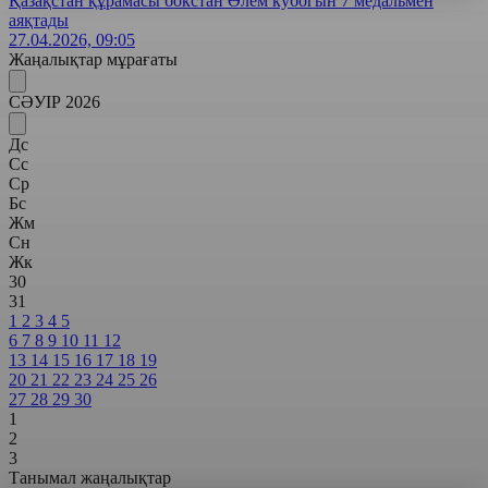
Қазақстан құрамасы бокстан Әлем кубогын 7 медальмен
аяқтады
27.04.2026, 09:05
Жаңалықтар мұрағаты
СӘУІР 2026
Дс
Сс
Ср
Бс
Жм
Сн
Жк
30
31
1
2
3
4
5
6
7
8
9
10
11
12
13
14
15
16
17
18
19
20
21
22
23
24
25
26
27
28
29
30
1
2
3
Танымал жаңалықтар