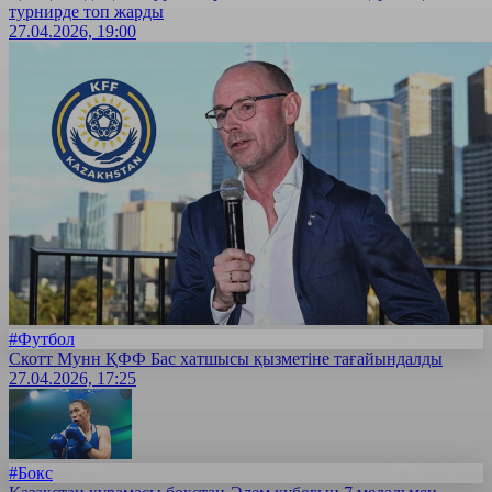
турнирде топ жарды
27.04.2026, 19:00
#Футбол
Скотт Мунн ҚФФ Бас хатшысы қызметіне тағайындалды
27.04.2026, 17:25
#Бокс