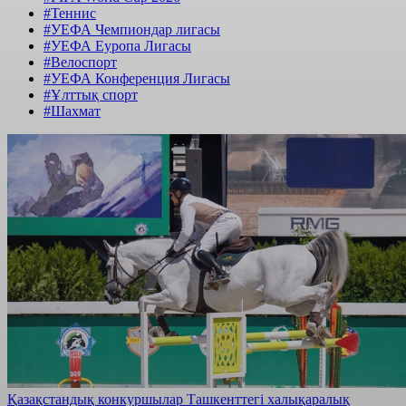
#Теннис
#УЕФА Чемпиондар лигасы
#УЕФА Еуропа Лигасы
#Велоспорт
#УЕФА Конференция Лигасы
#Ұлттық спорт
#Шахмат
Қазақстандық конкуршылар Ташкенттегі халықаралық