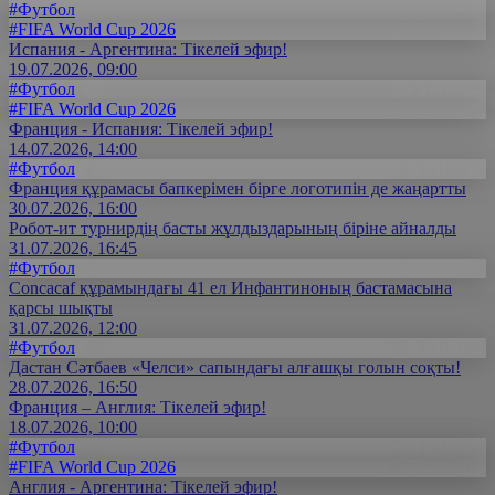
#Футбол
#FIFA World Cup 2026
Испания - Аргентина: Тікелей эфир!
19.07.2026, 09:00
#Футбол
#FIFA World Cup 2026
Франция - Испания: Тікелей эфир!
14.07.2026, 14:00
#Футбол
Франция құрамасы бапкерімен бірге логотипін де жаңартты
30.07.2026, 16:00
Робот-ит турнирдің басты жұлдыздарының біріне айналды
31.07.2026, 16:45
#Футбол
Concacaf құрамындағы 41 ел Инфантиноның бастамасына
қарсы шықты
31.07.2026, 12:00
#Футбол
Дастан Сәтбаев «Челси» сапындағы алғашқы голын соқты!
28.07.2026, 16:50
Франция – Англия: Тікелей эфир!
18.07.2026, 10:00
#Футбол
#FIFA World Cup 2026
Англия - Аргентина: Тікелей эфир!