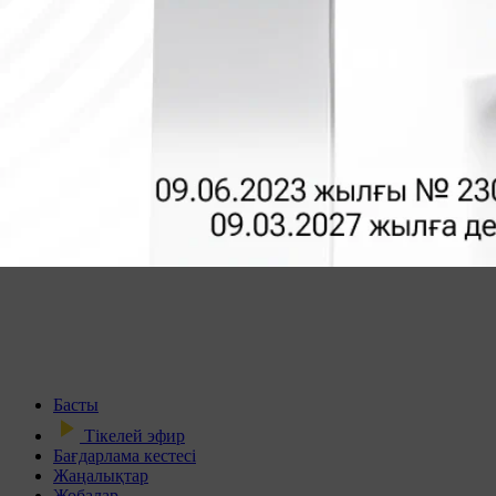
Басты
Тікелей эфир
Бағдарлама кестесі
Жаңалықтар
Жобалар