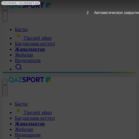
РЕКЛАМА • OLIMPBET.KZ
1
Автоматическое закрыти
Басты
Тікелей эфир
Бағдарлама кестесі
Жаңалықтар
Жобалар
Видеоархив
Басты
Тікелей эфир
Бағдарлама кестесі
Жаңалықтар
Жобалар
Видеоархив