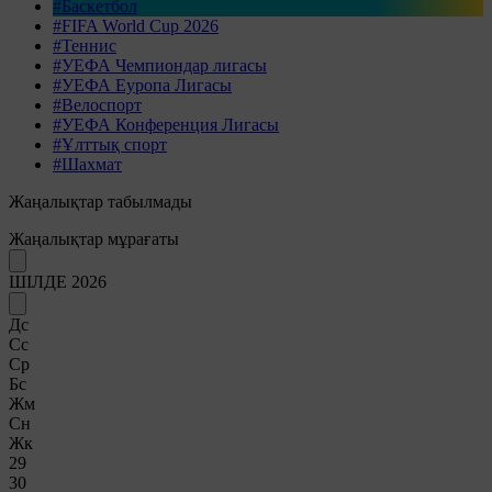
#Баскетбол
#FIFA World Cup 2026
#Теннис
#УЕФА Чемпиондар лигасы
#УЕФА Еуропа Лигасы
#Велоспорт
#УЕФА Конференция Лигасы
#Ұлттық спорт
#Шахмат
Жаңалықтар табылмады
Жаңалықтар мұрағаты
ШІЛДЕ 2026
Дс
Сс
Ср
Бс
Жм
Сн
Жк
29
30