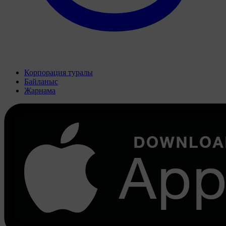
Корпорация туралы
Байланыс
Жарнама