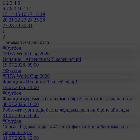
1
2
3
4
5
6
7
8
9
10
11
12
13
14
15
16
17
18
19
20
21
22
23
24
25
26
27
28
29
30
31
1
2
Танымал жаңалықтар
#Футбол
#FIFA World Cup 2026
Испания - Аргентина: Тікелей эфир!
19.07.2026, 09:00
#Футбол
#FIFA World Cup 2026
Франция - Испания: Тікелей эфир!
14.07.2026, 14:00
#Футбол
Франция құрамасы бапкерімен бірге логотипін де жаңартты
30.07.2026, 16:00
Робот-ит турнирдің басты жұлдыздарының біріне айналды
31.07.2026, 16:45
#Футбол
Concacaf құрамындағы 41 ел Инфантиноның бастамасына
қарсы шықты
31.07.2026, 12:00