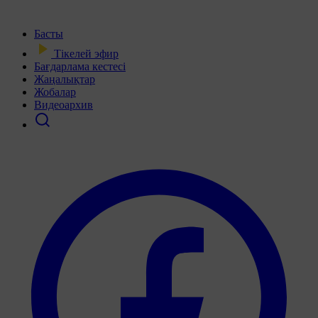
Басты
Тікелей эфир
Бағдарлама кестесі
Жаңалықтар
Жобалар
Видеоархив