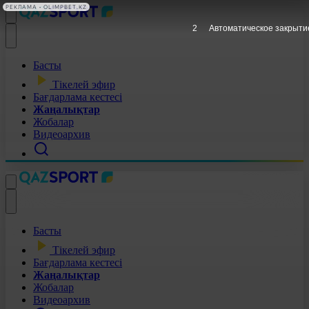
РЕКЛАМА • OLIMPBET.KZ
1
Автоматическое закрыти
Басты
Тікелей эфир
Бағдарлама кестесі
Жаңалықтар
Жобалар
Видеоархив
Басты
Тікелей эфир
Бағдарлама кестесі
Жаңалықтар
Жобалар
Видеоархив