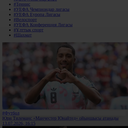
#Теннис
#УЕФА Чемпиондар лигасы
#УЕФА Еуропа Лигасы
#Велоспорт
#УЕФА Конференция Лигасы
#Ұлттық спорт
#Шахмат
#Футбол
Юри Тилеманс «Манчестер Юнайтед» ойыншысы атанады
13.07.2026, 16:15