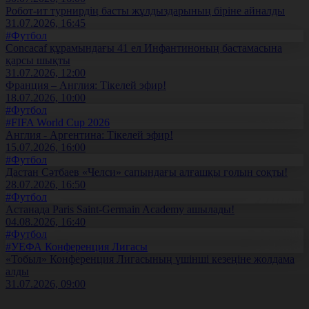
Робот-ит турнирдің басты жұлдыздарының біріне айналды
31.07.2026, 16:45
#Футбол
Concacaf құрамындағы 41 ел Инфантиноның бастамасына
қарсы шықты
31.07.2026, 12:00
Франция – Англия: Тікелей эфир!
18.07.2026, 10:00
#Футбол
#FIFA World Cup 2026
Англия - Аргентина: Тікелей эфир!
15.07.2026, 16:00
#Футбол
Дастан Сәтбаев «Челси» сапындағы алғашқы голын соқты!
28.07.2026, 16:50
#Футбол
Астанада Paris Saint-Germain Academy ашылады!
04.08.2026, 16:40
#Футбол
#УЕФА Конференция Лигасы
«Тобыл» Конференция Лигасының үшінші кезеңіне жолдама
алды
31.07.2026, 09:00