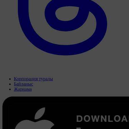
Корпорация туралы
Байланыс
Жарнама