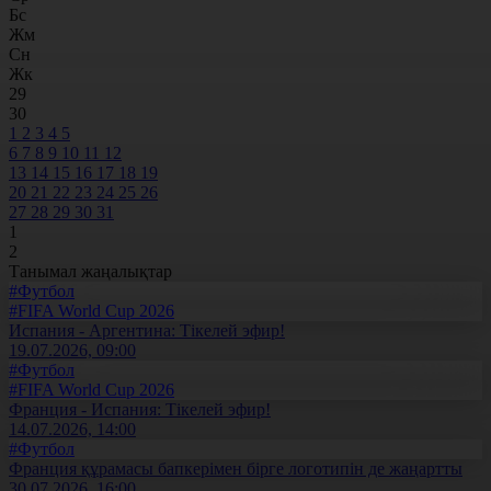
Бс
Жм
Сн
Жк
29
30
1
2
3
4
5
6
7
8
9
10
11
12
13
14
15
16
17
18
19
20
21
22
23
24
25
26
27
28
29
30
31
1
2
Танымал жаңалықтар
#Футбол
#FIFA World Cup 2026
Испания - Аргентина: Тікелей эфир!
19.07.2026, 09:00
#Футбол
#FIFA World Cup 2026
Франция - Испания: Тікелей эфир!
14.07.2026, 14:00
#Футбол
Франция құрамасы бапкерімен бірге логотипін де жаңартты
30.07.2026, 16:00