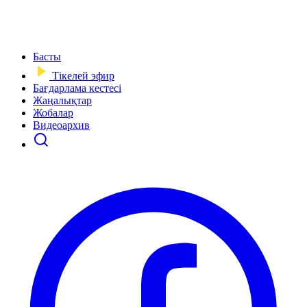
Басты
Тікелей эфир
Бағдарлама кестесі
Жаңалықтар
Жобалар
Видеоархив