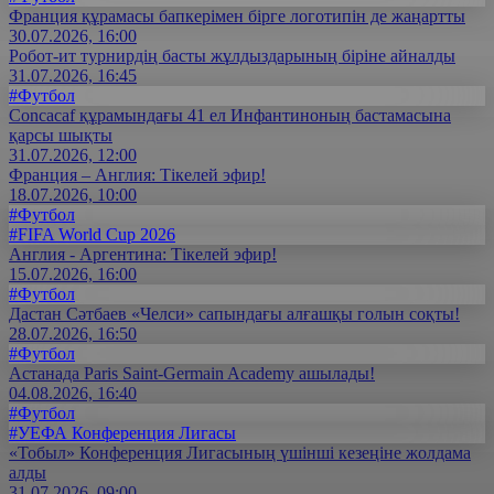
Франция құрамасы бапкерімен бірге логотипін де жаңартты
30.07.2026, 16:00
Робот-ит турнирдің басты жұлдыздарының біріне айналды
31.07.2026, 16:45
#Футбол
Concacaf құрамындағы 41 ел Инфантиноның бастамасына
қарсы шықты
31.07.2026, 12:00
Франция – Англия: Тікелей эфир!
18.07.2026, 10:00
#Футбол
#FIFA World Cup 2026
Англия - Аргентина: Тікелей эфир!
15.07.2026, 16:00
#Футбол
Дастан Сәтбаев «Челси» сапындағы алғашқы голын соқты!
28.07.2026, 16:50
#Футбол
Астанада Paris Saint-Germain Academy ашылады!
04.08.2026, 16:40
#Футбол
#УЕФА Конференция Лигасы
«Тобыл» Конференция Лигасының үшінші кезеңіне жолдама
алды
31.07.2026, 09:00