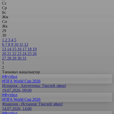
Сс
Ср
Бс
Жм
Сн
Жк
29
30
1
2
3
4
5
6
7
8
9
10
11
12
13
14
15
16
17
18
19
20
21
22
23
24
25
26
27
28
29
30
31
1
2
Танымал жаңалықтар
#Футбол
#FIFA World Cup 2026
Испания - Аргентина: Тікелей эфир!
19.07.2026, 09:00
#Футбол
#FIFA World Cup 2026
Франция - Испания: Тікелей эфир!
14.07.2026, 14:00
#Футбол