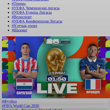
#Теннис
#УЕФА Чемпиондар лигасы
#УЕФА Еуропа Лигасы
#Велоспорт
#УЕФА Конференция Лигасы
#Ұлттық спорт
#Шахмат
#Футбол
#FIFA World Cup 2026