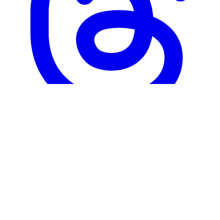
Корпорация туралы
Байланыс
Жарнама