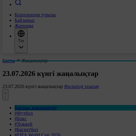
Корпорация туралы
Байланыс
Жарнама
Тіл
Басты
Жаңалықтар
23.07.2026 күнгі жаңалықтар
23.07.2026 күнгі жаңалықтар
Фильтрді тазалау
Барлық жаңалықтар
#Футбол
#Бокс
#Хоккей
#Баскетбол
#FIFA World Cup 2026