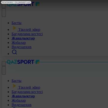
РЕКЛАМА • OLIMPBET.KZ
Басты
Тікелей эфир
Бағдарлама кестесі
Жаңалықтар
Жобалар
Видеоархив
Басты
Тікелей эфир
Бағдарлама кестесі
Жаңалықтар
Жобалар
Видеоархив