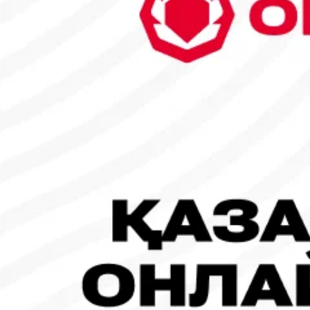
6
7
8
9
10
11
12
13
14
15
16
17
18
19
20
21
22
23
24
25
26
27
28
29
30
31
1
2
Танымал жаңалықтар
#Футбол
#FIFA World Cup 2026
Испания - Аргентина: Тікелей эфир!
19.07.2026, 09:00
#Футбол
#FIFA World Cup 2026
Франция - Испания: Тікелей эфир!
14.07.2026, 14:00
#Футбол
Франция құрамасы бапкерімен бірге логотипін де жаңартты
30.07.2026, 16:00
Робот-ит турнирдің басты жұлдыздарының біріне айналды
31.07.2026, 16:45
#Футбол
Concacaf құрамындағы 41 ел Инфантиноның бастамасына қар
31.07.2026, 12:00
Франция – Англия: Тікелей эфир!
18.07.2026, 10:00