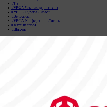
#Теннис
#УЕФА Чемпиондар лигасы
#УЕФА Еуропа Лигасы
#Велоспорт
#УЕФА Конференция Лигасы
#Ұлттық спорт
#Шахмат
Жаңалықтар табылмады
Жаңалықтар мұрағаты
ШІЛДЕ 2026
Дс
Сс
Ср
Бс
Жм
Сн
Жк
29
30
1
2
3
4
5