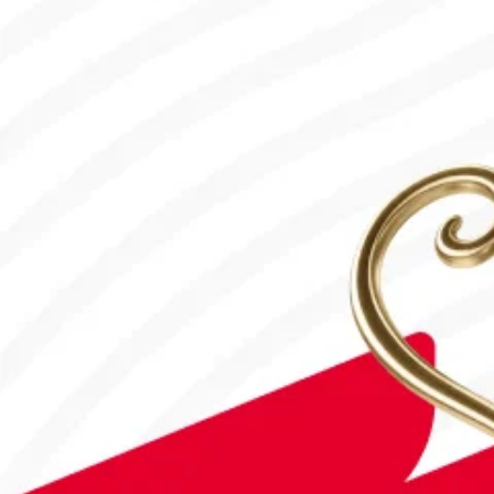
#Футбол
Дастан Сәтбаев «Челси» сапындағы алғашқы голын соқты!
28.07.2026, 16:50
#Футбол
#FIFA World Cup 2026
Англия - Аргентина: Тікелей эфир!
15.07.2026, 16:00
#Футбол
Астанада Paris Saint-Germain Academy ашылады!
04.08.2026, 16:40
#Футбол
#УЕФА Конференция Лигасы
«Тобыл» Конференция Лигасының үшінші кезеңіне жолдама а
31.07.2026, 09:00