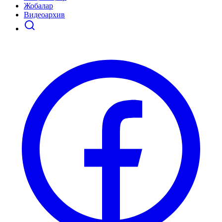
Жобалар
Видеоархив