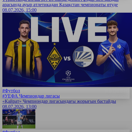
арасында ауыр атлетикадан Қазақстан чемпионаты өтуде
08.07.2026, 15:00
#Футбол
#УЕФА Чемпиондар лигасы
«Қайрат» Чемпиондар лигасындағы жорығын бастайды
08.07.2026, 13:00