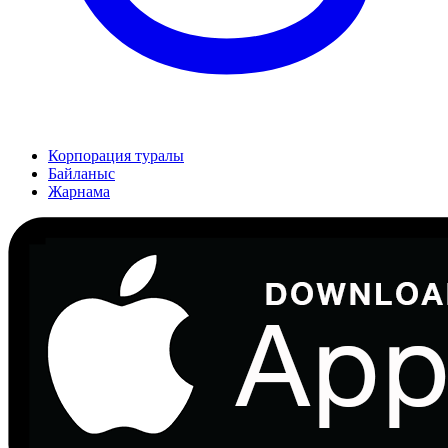
Корпорация туралы
Байланыс
Жарнама