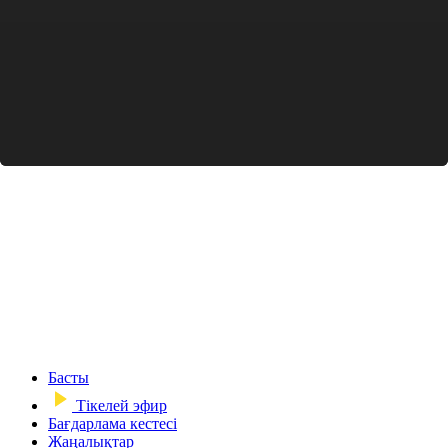
Басты
Тікелей эфир
Бағдарлама кестесі
Жаңалықтар