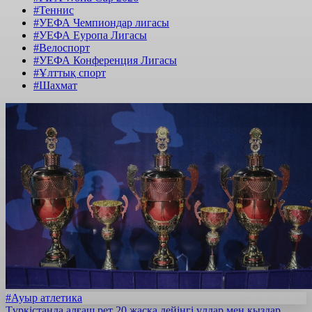
#Теннис
#УЕФА Чемпиондар лигасы
#УЕФА Еуропа Лигасы
#Велоспорт
#УЕФА Конференция Лигасы
#Ұлттық спорт
#Шахмат
#Ауыр атлетика
Түркістанда алғаш рет 20 жасқа дейінгі ұлдар мен қыздар