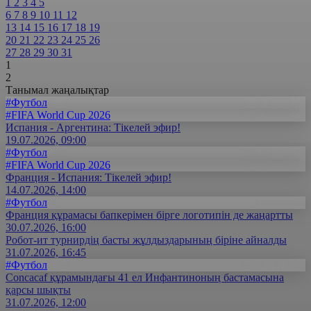
1
2
3
4
5
6
7
8
9
10
11
12
13
14
15
16
17
18
19
20
21
22
23
24
25
26
27
28
29
30
31
1
2
Танымал жаңалықтар
#Футбол
#FIFA World Cup 2026
Испания - Аргентина: Тікелей эфир!
19.07.2026, 09:00
#Футбол
#FIFA World Cup 2026
Франция - Испания: Тікелей эфир!
14.07.2026, 14:00
#Футбол
Франция құрамасы бапкерімен бірге логотипін де жаңартты
30.07.2026, 16:00
Робот-ит турнирдің басты жұлдыздарының біріне айналды
31.07.2026, 16:45
#Футбол
Concacaf құрамындағы 41 ел Инфантиноның бастамасына
қарсы шықты
31.07.2026, 12:00