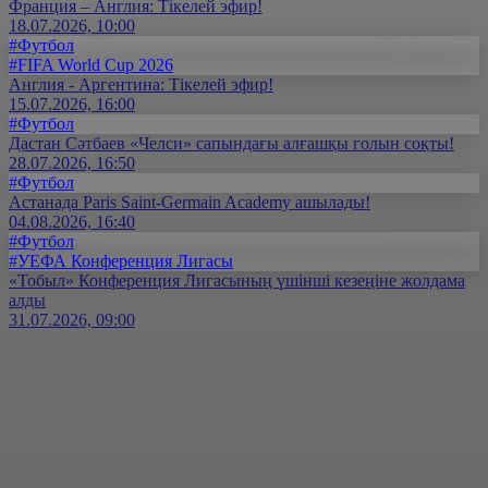
Франция – Англия: Тікелей эфир!
18.07.2026, 10:00
#Футбол
#FIFA World Cup 2026
Англия - Аргентина: Тікелей эфир!
15.07.2026, 16:00
#Футбол
Дастан Сәтбаев «Челси» сапындағы алғашқы голын соқты!
28.07.2026, 16:50
#Футбол
Астанада Paris Saint-Germain Academy ашылады!
04.08.2026, 16:40
#Футбол
#УЕФА Конференция Лигасы
«Тобыл» Конференция Лигасының үшінші кезеңіне жолдама
алды
31.07.2026, 09:00